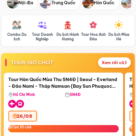
Nội địa
Trung Quốc
Hàn Quốc
N
Combo Du
Tour Doanh
Du lịch Hành
Tour Hoa Anh
Du lịch Mùa
D
lịch
Nghiệp
Hương
Đào
Hè
TOUR GIỜ CHÓT
Xem tất cả
Điểm nổi bật
Còn
19 ngày 03:55:37
Cò
Tour Hàn Quốc Mùa Thu 5N4Đ | Seoul - Everland
To
- Đảo Nami - Tháp Namsan (Bay Sun Phuquoc
Hò
Tặ
Airways)
Aq
Hồ Chí Minh
5N4Đ
26/08
‹
Còn 10 chỗ
Còn 10 chỗ
C
C