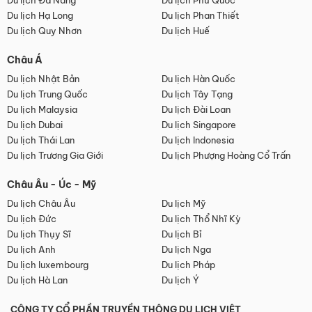
Du lịch Đà Nẵng
Du lịch Phú Quốc
Du lịch Hạ Long
Du lịch Phan Thiết
Du lịch Quy Nhơn
Du lịch Huế
Châu Á
Du lịch Nhật Bản
Du lịch Hàn Quốc
Du lịch Trung Quốc
Du lịch Tây Tạng
Du lịch Malaysia
Du lịch Đài Loan
Du lịch Dubai
Du lịch Singapore
Du lịch Thái Lan
Du lịch Indonesia
Du lịch Trương Gia Giới
Du lịch Phượng Hoàng Cổ Trấn
Châu Âu - Úc - Mỹ
Du lịch Châu Âu
Du lịch Mỹ
Du lịch Đức
Du lịch Thổ Nhĩ Kỳ
Du lịch Thụy Sĩ
Du lịch Bỉ
Du lịch Anh
Du lịch Nga
Du lịch luxembourg
Du lịch Pháp
Du lịch Hà Lan
Du lịch Ý
CÔNG TY CỔ PHẦN TRUYỀN THÔNG DU LỊCH VIỆT