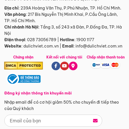
Địa chỉ
: 239A Hoàng Văn Thụ, P.Phú Nhuận, TP. Hồ Chí Minh.
Văn phòng
:
217 Bis Nguyễn Thị Minh Khai, P.Cầu Ông Lãnh,
TP. Hồ Chí Minh.
Chi nhánh Hà Nội
:
Tầng 3, số 243 xã Đàn, P.Đống Đa, TP. Hà
Nội
Điện thoại
:
028 73056789
|
Hotline
:
1900 1177
Website
:
dulichviet.com.vn
|
Email
:
info@dulichviet.com.vn
Chứng nhận
Kết nối với chúng tôi
Chấp nhận thanh toán
Đăng ký nhận thông tin khuyến mãi
Nhập email để có cơ hội giảm 50% cho chuyến đi tiếp theo
của Quý khách