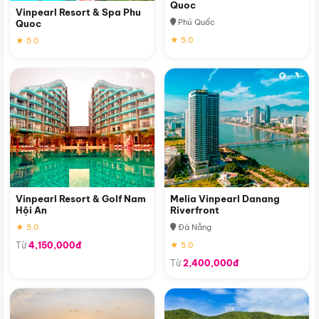
Quoc
Vinpearl Resort & Spa Phu
Phú Quốc
Quoc
★ 5.0
★ 5.0
Vinpearl Resort & Golf Nam
Melia Vinpearl Danang
Hội An
Riverfront
★ 5.0
Đà Nẵng
Từ
4,150,000đ
★ 5.0
Từ
2,400,000đ