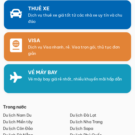
THUÊ XE
Dịch vụ thuê xe giá tốt từ các nhà xe uy tín và chu
đáo
VISA
Dịch vụ Visa nhanh, rẻ. Visa trọn gói, thủ tục đơn
giản
VÉ MÁY BAY
Vé máy bay giá rẻ nhất, nhiều khuyến mãi hấp dẫn
Trong nước
Du lịch Nam Du
Du lịch Đà Lạt
Du lịch Miền tây
Du lịch Nha Trang
Du lịch Côn Đảo
Du lịch Sapa