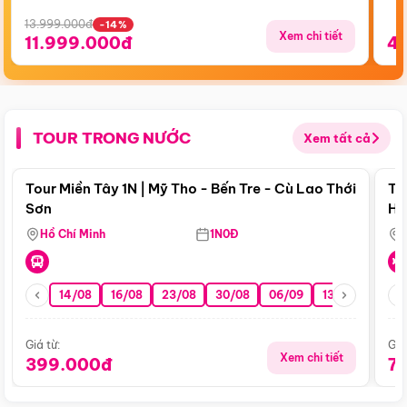
13.999.000đ
-14%
Xem chi tiết
11.999.000đ
4
TOUR TRONG NƯỚC
Xem tất cả
Điểm nổi bật
Tour Miền Tây 1N | Mỹ Tho - Bến Tre - Cù Lao Thới
To
Sơn
Hu
Hồ Chí Minh
1N0Đ
14/08
16/08
23/08
30/08
06/09
13/09
20/0
Giá từ:
Giá
Xem chi tiết
399.000đ
7