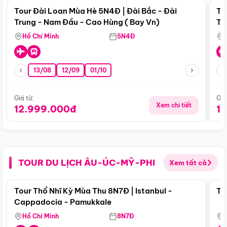
Tour Đài Loan Mùa Hè 5N4Đ | Đài Bắc - Đài
To
Trung - Nam Đầu - Cao Hùng ( Bay Vn)
Tr
Hồ Chí Minh
5N4Đ
13/08
12/09
01/10
Giá từ:
Giá
Xem chi tiết
12.999.000đ
1
TOUR DU LỊCH ÂU-ÚC-MỸ-PHI
Xem tất cả
Điểm nổi bật
Tour Thổ Nhĩ Kỳ Mùa Thu 8N7Đ | Istanbul -
To
Cappadocia - Pamukkale
Hồ Chí Minh
8N7Đ