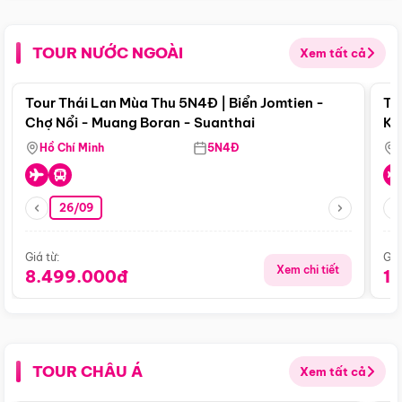
TOUR NƯỚC NGOÀI
Xem tất cả
Điểm nổi bật
Tour Thái Lan Mùa Thu 5N4Đ | Biển Jomtien -
To
Chợ Nổi - Muang Boran - Suanthai
Ku
Si
Hồ Chí Minh
5N4Đ
26/09
Giá từ:
Giá
Xem chi tiết
8.499.000đ
1
TOUR CHÂU Á
Xem tất cả
Điểm nổi bật