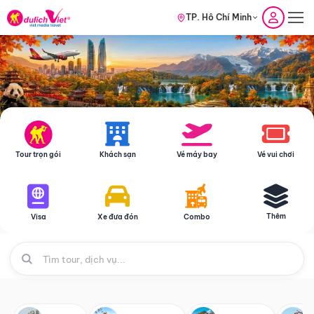
TP. Hồ Chí Minh
Tour trọn gói
Khách sạn
Vé máy bay
Vé vui chơi
Thêm
Visa
Xe đưa đón
Combo