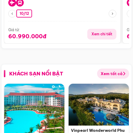
10/12
Giá từ:
Giá
Xem chi tiết
60.990.000đ
6
KHÁCH SẠN NỔI BẬT
Xem tất cả
Vinpearl Wonderworld Phu