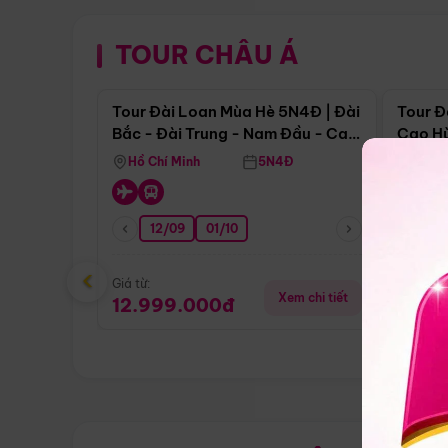
TOUR CHÂU Á
Điểm nổi bật
Tour Đài Loan Mùa Hè 5N4Đ | Đài
Tour Đ
Bắc - Đài Trung - Nam Đầu - Cao
Cao Hù
Hùng ( Bay Vn)
(Bay V
Hồ Chí Minh
5N4Đ
Hồ Ch
12/09
01/10
0
‹
Giá từ:
Giá từ:
Xem chi tiết
12.999.000đ
12.9