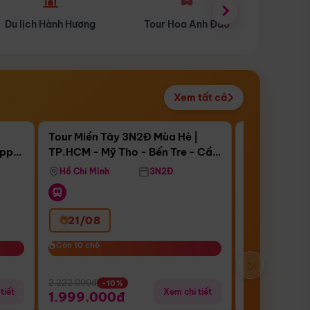
Tour Hoa Anh Đào
Du lịch Mùa Hè
Du l
Xem tất cả
 bật
Điểm nổi bật
Còn
11 ngày 18:15:05
Còn
17 ngày 18
Tour Miền Tây 3N2Đ Mùa Hè |
Tour Trung 
appy
TP.HCM - Mỹ Tho - Bến Tre - Cần
Thượng Hải 
Bay Vietjet Ai
Thơ - Sóc Trăng - Bạc Liêu - Cà
Trấn 1 Ngày
Hồ Chí Minh
3N2Đ
Hồ Chí Minh
Mau
Thượng Hải (
21/08
27/08
Còn 10 chỗ
Còn 10 chỗ
Còn 7/10 chỗ
Còn 7/10 chỗ
›
2.222.000đ
18.888.000đ
-10%
-
tiết
Xem chi tiết
1.999.000đ
16.999.0