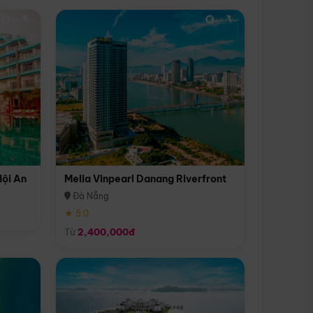
Hội An
Melia Vinpearl Danang Riverfront
Đà Nẵng
★ 5.0
Từ
2,400,000đ