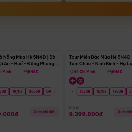
Điểm nổi bật
Điểm nổi
à Nẵng Mùa Hè 5N4Đ | Bà
Tour Miền Bắc Mùa Hè 5N4Đ 
ội An - Huế - Động Phong
Tam Chúc - Ninh Bình - Hạ L
í Minh
5N4Đ
Hồ Chí Minh
5N4Đ
/08
3/09
19/08
20/09
26/08
27/09
09/09
16/09
12/08
23/09
15/08
30/09
19/08
07/10
2
Giá từ:
Xem chi tiết
Xem chi 
9.000đ
9.399.000đ