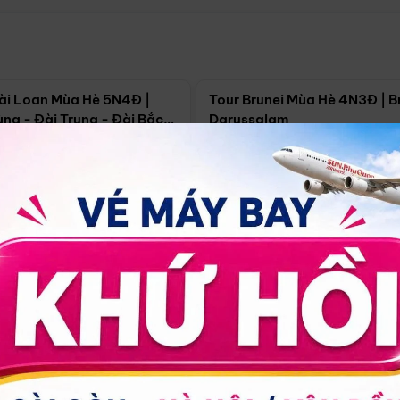
Điểm nổi bật
Điểm nổi
ài Loan Mùa Hè 5N4Đ |
Tour Brunei Mùa Hè 4N3Đ | B
ng - Đài Trung - Đài Bắc
Darussalam
j)
í Minh
5N4Đ
Hồ Chí Minh
4N3Đ
4/09
18/09
30/08
17/09
24/09
Giá từ:
Xem chi tiết
Xem chi 
90.000đ
14.499.000đ