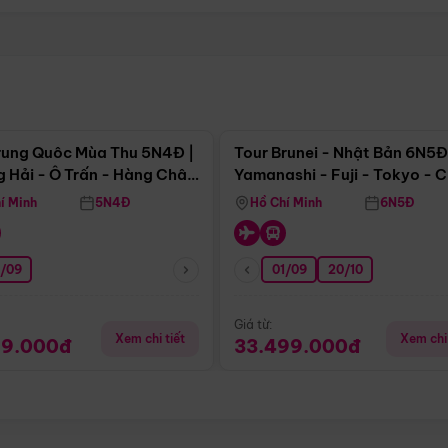
Điểm nổi bật
Điểm nổi
rung Quôc Mùa Thu 5N4Đ |
Tour Brunei - Nhật Bản 6N5Đ
 Hải - Ô Trấn - Hàng Châu
Yamanashi - Fuji - Tokyo - 
Không Shopping)
- Freeday
í Minh
5N4Đ
Hồ Chí Minh
6N5Đ
0/09
01/09
20/10
Giá từ:
Xem chi tiết
Xem chi 
99.000đ
33.499.000đ