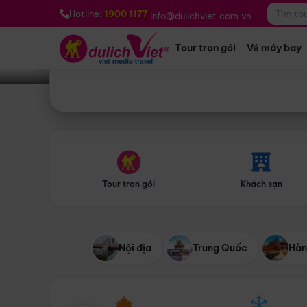
Bạn muốn đi đâu?
*
Hotline:
1900 1177
info@dulichviet.com.vn
Tour trọn gói
Vé máy bay
Tour trọn gói
Khách sạn
Nội địa
Trung Quốc
Hàn