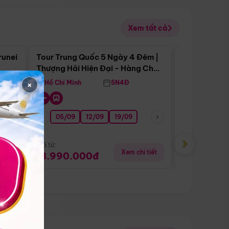
Xem tất cả
 bật
Điểm nổi bật
runei
Tour Trung Quốc 5 Ngày 4 Đêm |
Tour Trung 
Tour Hè
Thượng Hải Hiện Đại - Hàng Châu
Ân Thi - Trư
Nên Thơ - Ô Trấn Cổ Kính
×
Hồ Chí Minh
5N4Đ
Hồ Chí Minh
01/10
15/10
29/10
05/09
12/09
19/09
16/08
›
Giá từ:
Giá từ:
tiết
Xem chi tiết
18.990.000đ
16.990.0