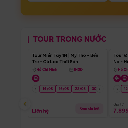
TOUR TRONG NƯỚC
Điểm nổi bật
Tour Miền Tây 1N | Mỹ Tho - Bến
Tour Đ
Tre - Cù Lao Thới Sơn
Nà - H
Nha
Hồ Chí Minh
1N0Đ
Hồ Ch
14/08
16/08
23/08
30/08
06/09
12
1
‹
Giá từ:
Xem chi tiết
7.89
Liên hệ