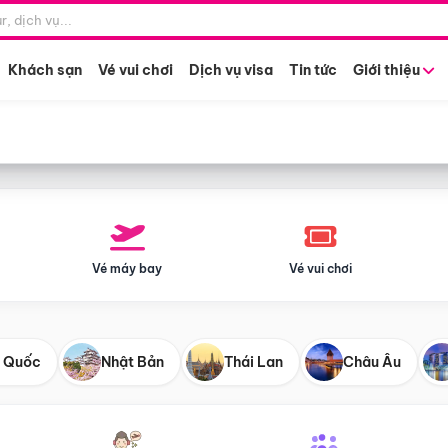
Điểm khởi hành
Tháng khở
Hồ Chí Minh
Bất kỳ 
Khách sạn
Vé vui chơi
Dịch vụ visa
Tin tức
Giới thiệu
Vé máy bay
Vé vui chơi
 Quốc
Nhật Bản
Thái Lan
Châu Âu