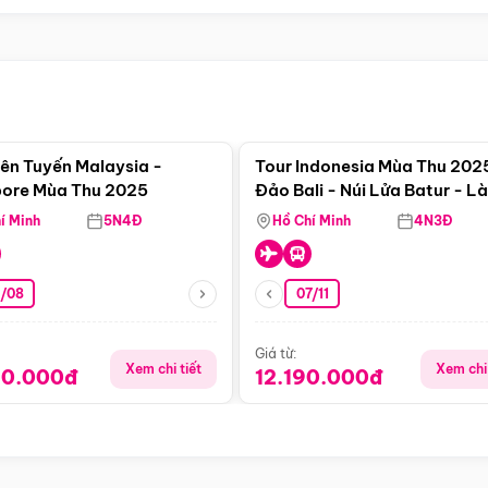
Điểm nổi bật
Điểm nổi
iên Tuyến Malaysia -
Tour Indonesia Mùa Thu 202
ore Mùa Thu 2025
Đảo Bali - Núi Lửa Batur - L
Penglipuran - Trải Nghiệm V
í Minh
5N4Đ
Hồ Chí Minh
4N3Đ
Thác
3/08
07/11
Giá từ:
Xem chi tiết
Xem chi 
90.000đ
12.190.000đ