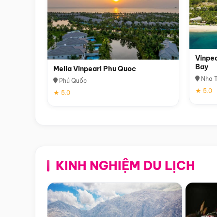
Vinpea
Bay
Melia Vinpearl Phu Quoc
Nha T
Phú Quốc
★ 5.0
★ 5.0
KINH NGHIỆM DU LỊCH