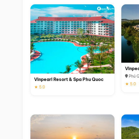
Vinpe
Phú 
Vinpearl Resort & Spa Phu Quoc
★ 5.0
★ 5.0