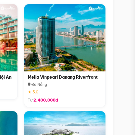
Hội An
Melia Vinpearl Danang Riverfront
Đà Nẵng
★ 5.0
Từ
2,400,000đ