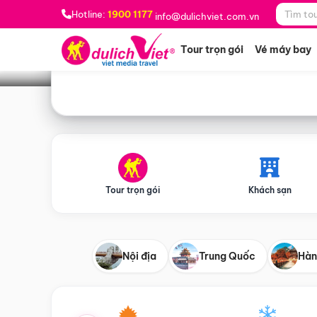
Bạn muốn đi đâu?
*
Hotline:
1900 1177
info@dulichviet.com.vn
Tour trọn gói
Vé máy bay
Tour trọn gói
Khách sạn
Nội địa
Trung Quốc
Hàn