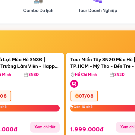
Tour Doanh Nghiệp
Du lịch Hành Hương
Điểm nổi bật
Điểm nổi
ngày 22:51:15
Còn
00 ngày 22:51:15
à Lạt Mùa Hè 3N3Đ |
Tour Miền Tây 3N2Đ Mùa Hè 
Trường Lâm Viên - Happy
TP.HCM - Mỹ Tho - Bến Tre -
 Puppy Farm
Thơ - Sóc Trăng - Bạc Liêu -
í Minh
3N3Đ
Hồ Chí Minh
3N2Đ
Mau
/08
07/08
 chỗ
 chỗ
Còn 10 chỗ
Còn 10 chỗ
Xem chi tiết
Xem chi 
9.000đ
1.999.000đ