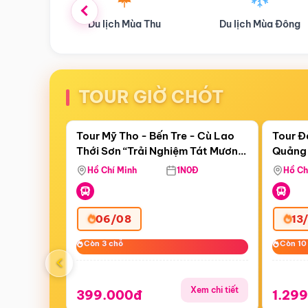
ùa Thu
Du lịch Mùa Đông
Combo Du lịch
TOUR GIỜ CHÓT
Điểm nổi bật
Còn
22:51:14
Còn
06 
Tour Mỹ Tho - Bến Tre - Cù Lao
Tour Đ
Thới Sơn “Trải Nghiệm Tát Mương
Quảng 
Bắt Cá”
Hill -
Hồ Chí Minh
1N0Đ
Hồ Ch
06/08
13
Còn 3 chỗ
Còn 3 chỗ
Còn 10
Còn 10
‹
Xem chi tiết
399.000đ
1.29