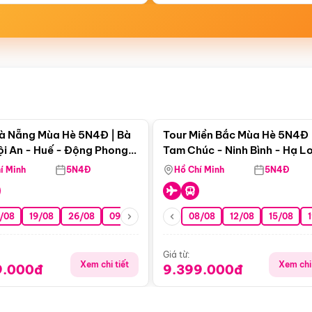
Điểm nổi bật
Điểm nổi
à Nẵng Mùa Hè 5N4Đ | Bà
Tour Miền Bắc Mùa Hè 5N4Đ 
ội An - Huế - Động Phong
Tam Chúc - Ninh Bình - Hạ L
í Minh
5N4Đ
Hồ Chí Minh
5N4Đ
/08
19/08
26/08
09/09
16/09
08/08
23/09
12/08
30/09
15/08
07/10
Giá từ:
Xem chi tiết
Xem chi 
9.000đ
9.399.000đ