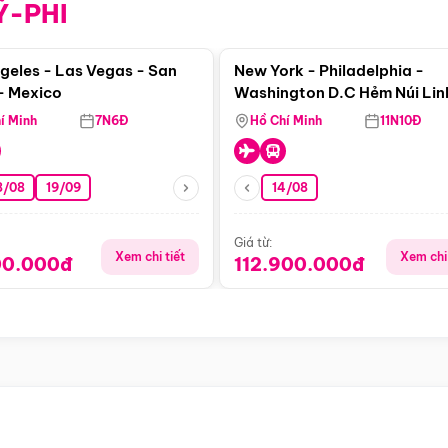
Ỹ-PHI
Điểm nổi bật
Điểm nổi
geles - Las Vegas - San
New York - Philadelphia -
- Mexico
Washington D.C Hẻm Núi Lin
Dương - Horseshoe Bend - 
í Minh
7N6Đ
Hồ Chí Minh
11N10Đ
- Phoenix
8/08
19/09
14/08
Giá từ:
Xem chi tiết
Xem chi 
00.000đ
112.900.000đ