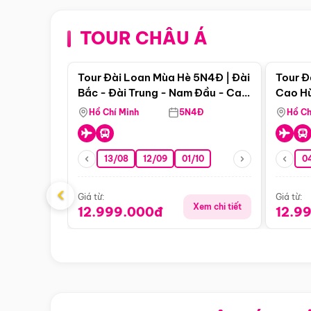
TOUR CHÂU Á
Điểm nổi bật
Tour Đài Loan Mùa Hè 5N4Đ | Đài
Tour Đ
Bắc - Đài Trung - Nam Đầu - Cao
Cao Hù
Hùng
Hồ Chí Minh
5N4Đ
Hồ Ch
13/08
12/09
01/10
0
‹
Giá từ:
Giá từ:
Xem chi tiết
12.999.000đ
12.9