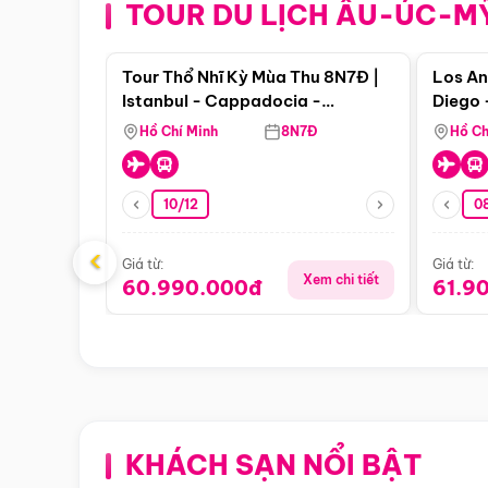
TOUR DU LỊCH ÂU-ÚC-M
Điểm nổi bật
Tour Thổ Nhĩ Kỳ Mùa Thu 8N7Đ |
Los An
Istanbul - Cappadocia -
Diego 
Pamukkale
Hồ Chí Minh
8N7Đ
Hồ Ch
10/12
0
‹
Giá từ:
Giá từ:
Xem chi tiết
60.990.000đ
61.9
KHÁCH SẠN NỔI BẬT