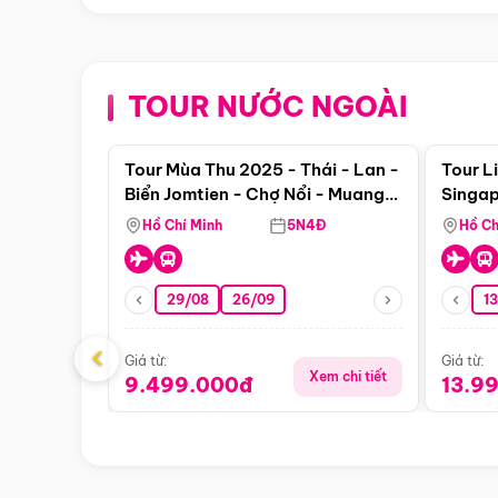
TOUR NƯỚC NGOÀI
Điểm nổi bật
Tour Mùa Thu 2025 - Thái - Lan -
Tour L
Biển Jomtien - Chợ Nổi - Muang
Singap
Boran Suanthai - Buffet Du
Hồ Chí Minh
5N4Đ
Hồ Ch
Thuyền Sông Chaophraya
29/08
26/09
1
‹
Giá từ:
Giá từ:
Xem chi tiết
9.499.000đ
13.9