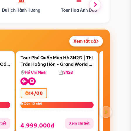
Tour Hoa Anh Đào
Du lịch Mùa Hè
Du l
Xem tất cả
 bật
Điểm nổi bật
Còn
07 ngày 22:51:15
|
Tour Phú Quốc Mùa Hè 3N2Đ | Thị
Tour Miền B
 Cần
Trấn Hoàng Hôn - Grand World -
Đồn - Móng C
 Cà
Vinwonders - Safari
Yên Tử - Vịn
Hồ Chí Minh
3N2Đ
Hồ Chí Minh
Quyền Giá S
14/08
31/07
Còn 10 chỗ
Còn 10 chỗ
Còn 10 chỗ
Còn 10 chỗ
›
tiết
Xem chi tiết
4.999.000đ
6.999.00