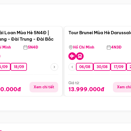
Điểm nổi bật
Điểm nổi
ài Loan Mùa Hè 5N4Đ |
Tour Brunei Mùa Hè Darussa
ng - Đài Trung - Đài Bắc
í Minh
5N4Đ
Hồ Chí Minh
4N3Đ
4/09
18/09
06/08
30/08
17/09
Giá từ:
Xem chi tiết
Xem chi 
90.000đ
13.999.000đ