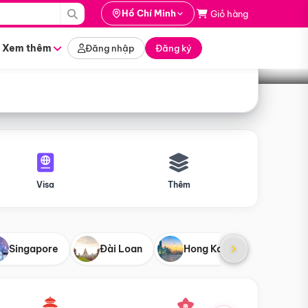
i hành
Hồ Chí Minh
Giỏ hàng
Tìm tour
tháng nào
Xem thêm
Đăng nhập
Đăng ký
Visa
Thêm
Singapore
Đài Loan
Hong Kong
Mỹ