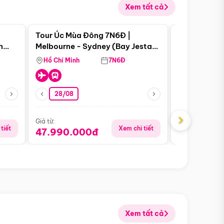
Xem tất cả
 bật
Điểm nổi bật
Tour Úc Mùa Đông 7N6Đ |
Tour Nam Ph
h
Melbourne - Sydney (Bay Jestar
Cape Town -
Page
Airways)
Bàn - Johan
Hồ Chí Minh
7N6Đ
Hồ Chí Minh
Safari - Lo
28/08
28/08
›
Giá từ:
Giá từ:
tiết
Xem chi tiết
47.990.000đ
88.900.0
Xem tất cả