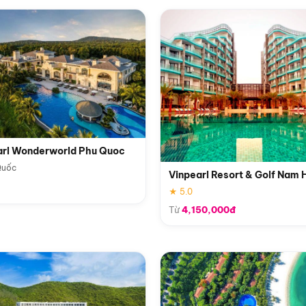
arl Wonderworld Phu Quoc
Quốc
Vinpearl Resort & Golf Nam 
★ 5.0
Từ
4,150,000đ