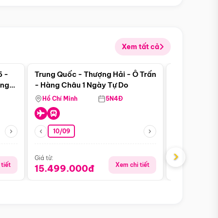
Xem tất cả
 bật
Điểm nổi bật
5 -
Trung Quốc - Thượng Hải - Ô Trấn
Thành Đô - 
àng
- Hàng Châu 1 Ngày Tự Do
Viên Gấu Tr
ượt
Hồ Chí Minh
5N4Đ
Hồ Chí Minh
10/09
06/08
›
Giá từ:
Giá từ:
tiết
Xem chi tiết
15.499.000đ
18.990.0