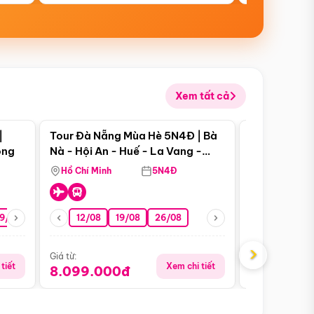
Xem tất cả
 bật
Điểm nổi bật
|
Tour Đà Nẵng Mùa Hè 5N4Đ | Bà
Tour Phú Qu
ong
Nà - Hội An - Huế - La Vang -
World - Vin
Động Thiên Đường
Hòn Thơm
Hồ Chí Minh
5N4Đ
Hồ Chí Minh
19/08
22/08
26/08
12/08
19/08
05/09
26/08
09/09
09/08
›
Giá từ:
Giá từ:
tiết
Xem chi tiết
8.099.000đ
5.899.00