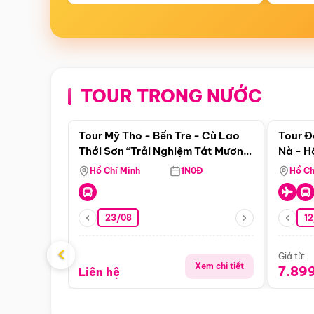
TOUR TRONG NƯỚC
Điểm nổi bật
Tour Mỹ Tho - Bến Tre - Cù Lao
Tour Đ
Thới Sơn “Trải Nghiệm Tát Mương
Nà - H
Bắt Cá”
Nha
Hồ Chí Minh
1N0Đ
Hồ Ch
23/08
12
‹
Giá từ:
Xem chi tiết
7.89
Liên hệ