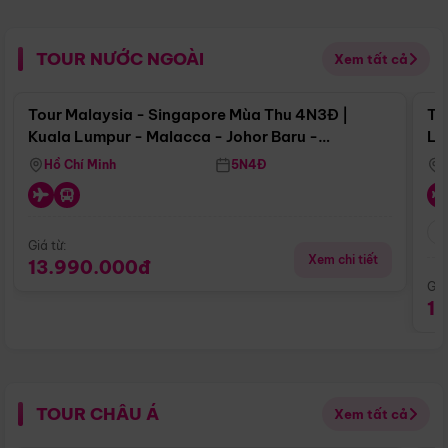
TOUR NƯỚC NGOÀI
Xem tất cả
Điểm nổi bật
Tour Malaysia - Singapore Mùa Thu 4N3Đ |
To
Kuala Lumpur - Malacca - Johor Baru -
Lử
Singapore
Hồ Chí Minh
5N4Đ
Giá từ:
Xem chi tiết
13.990.000đ
Giá
1
TOUR CHÂU Á
Xem tất cả
Điểm nổi bật