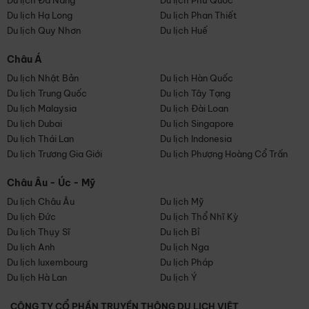
Du lịch Đà Nẵng
Du lịch Phú Quốc
Du lịch Hạ Long
Du lịch Phan Thiết
Du lịch Quy Nhơn
Du lịch Huế
Châu Á
Du lịch Nhật Bản
Du lịch Hàn Quốc
Du lịch Trung Quốc
Du lịch Tây Tạng
Du lịch Malaysia
Du lịch Đài Loan
Du lịch Dubai
Du lịch Singapore
Du lịch Thái Lan
Du lịch Indonesia
Du lịch Trương Gia Giới
Du lịch Phượng Hoàng Cổ Trấn
Châu Âu - Úc - Mỹ
Du lịch Châu Âu
Du lịch Mỹ
Du lịch Đức
Du lịch Thổ Nhĩ Kỳ
Du lịch Thụy Sĩ
Du lịch Bỉ
Du lịch Anh
Du lịch Nga
Du lịch luxembourg
Du lịch Pháp
Du lịch Hà Lan
Du lịch Ý
CÔNG TY CỔ PHẦN TRUYỀN THÔNG DU LỊCH VIỆT