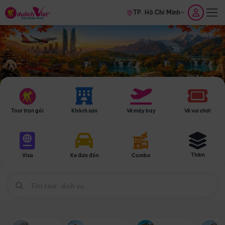
TP. Hồ Chí Minh
Tour trọn gói
Khách sạn
Vé máy bay
Vé vui chơi
Thêm
Visa
Xe đưa đón
Combo