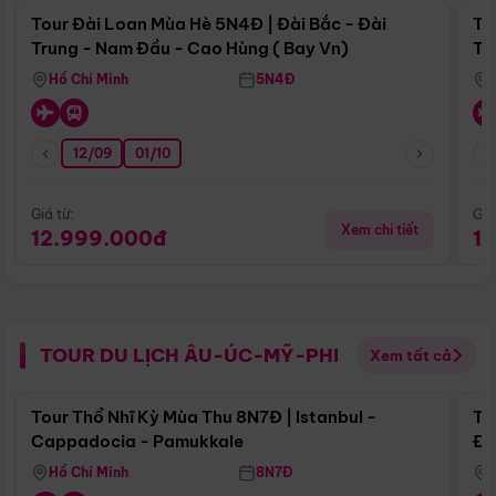
Tour Đài Loan Mùa Hè 5N4Đ | Đài Bắc - Đài
To
Trung - Nam Đầu - Cao Hùng ( Bay Vn)
Tr
Hồ Chí Minh
5N4Đ
12/09
01/10
Giá từ:
Giá
Xem chi tiết
12.999.000đ
1
TOUR DU LỊCH ÂU-ÚC-MỸ-PHI
Xem tất cả
Điểm nổi bật
Tour Thổ Nhĩ Kỳ Mùa Thu 8N7Đ | Istanbul -
To
Cappadocia - Pamukkale
Đế
Hồ Chí Minh
8N7Đ