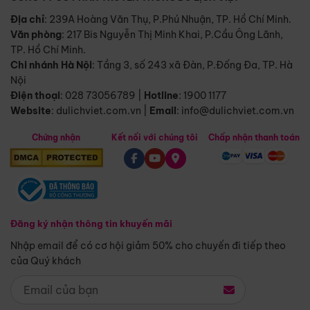
Địa chỉ
: 239A Hoàng Văn Thụ, P.Phú Nhuận, TP. Hồ Chí Minh.
Văn phòng
:
217 Bis Nguyễn Thị Minh Khai, P.Cầu Ông Lãnh,
TP. Hồ Chí Minh.
Chi nhánh Hà Nội
:
Tầng 3, số 243 xã Đàn, P.Đống Đa, TP. Hà
Nội
Điện thoại
:
028 73056789
|
Hotline
:
1900 1177
Website
:
dulichviet.com.vn
|
Email
:
info@dulichviet.com.vn
Chứng nhận
Kết nối với chúng tôi
Chấp nhận thanh toán
Đăng ký nhận thông tin khuyến mãi
Nhập email để có cơ hội giảm 50% cho chuyến đi tiếp theo
của Quý khách