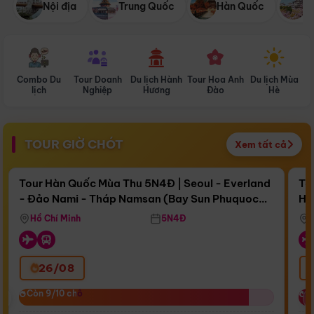
Nội địa
Trung Quốc
Hàn Quốc
N
Combo Du
Tour Doanh
Du lịch Hành
Tour Hoa Anh
Du lịch Mùa
D
lịch
Nghiệp
Hương
Đào
Hè
TOUR GIỜ CHÓT
Xem tất cả
Điểm nổi bật
Còn
17 ngày 06:04:55
Cò
Tour Hàn Quốc Mùa Thu 5N4Đ | Seoul - Everland
To
- Đảo Nami - Tháp Namsan (Bay Sun Phuquoc
Hò
Bay Sun Phuquoc Airways
Tặ
Airways)
Aq
Hồ Chí Minh
5N4Đ
26/08
‹
Còn 9/10 chỗ
Còn 9/10 chỗ
C
C