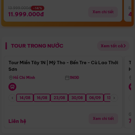
13.999.000đ
5.5
-14%
Xem chi tiết
11.999.000đ
4
TOUR TRONG NƯỚC
Xem tất cả
Điểm nổi bật
Tour Miền Tây 1N | Mỹ Tho - Bến Tre - Cù Lao Thới
To
Sơn
Hu
Hồ Chí Minh
1N0Đ
14/08
16/08
23/08
30/08
06/09
13/09
20/0
Giá
Xem chi tiết
7
Liên hệ