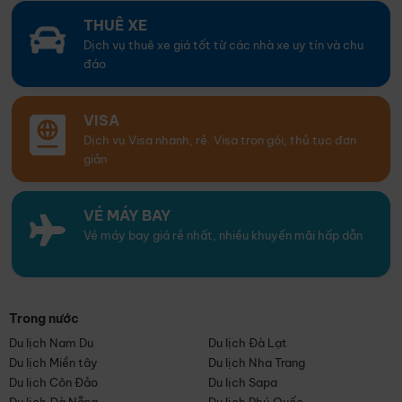
THUÊ XE
Dịch vụ thuê xe giá tốt từ các nhà xe uy tín và chu
đáo
VISA
Dịch vụ Visa nhanh, rẻ. Visa trọn gói, thủ tục đơn
giản
VÉ MÁY BAY
Vé máy bay giá rẻ nhất, nhiều khuyến mãi hấp dẫn
Trong nước
Du lịch Nam Du
Du lịch Đà Lạt
Du lịch Miền tây
Du lịch Nha Trang
Du lịch Côn Đảo
Du lịch Sapa