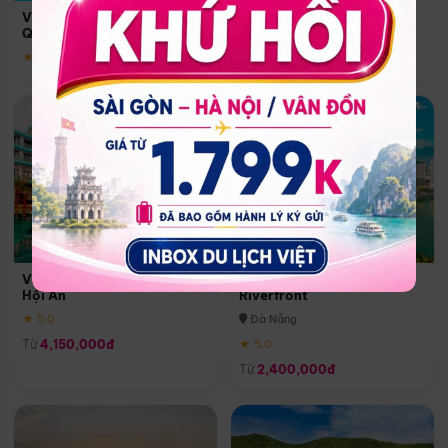
Quoc
Vinpearl Resort & Spa Phu
Phú Quốc
Quoc
★ 5.0
★ 5.0
Vinpearl Resort & Golf Nam
Melia Vinpearl Danang
Hội An
Riverfront
★ 5.0
Đà Nẵng
Từ
4,150,000đ
★ 5.0
Từ
2,400,000đ