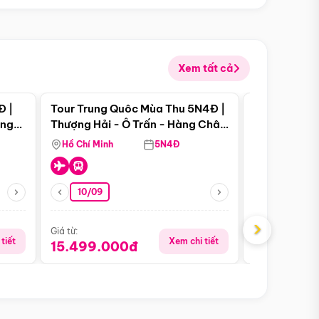
Xem tất cả
 bật
Điểm nổi bật
Đ |
Tour Trung Quôc Mùa Thu 5N4Đ |
Tour Trung
àng
Thượng Hải - Ô Trấn - Hàng Châu
| Thành Đô 
(Tour Không Shopping)
Viên Gấu Tr
Hồ Chí Minh
5N4Đ
Hồ Chí Minh
10/09
06/08
›
Giá từ:
Giá từ:
tiết
Xem chi tiết
15.499.000đ
18.990.0