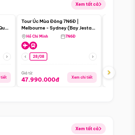
Xem tất cả
 bật
Điểm nổi bật
Tour Úc Mùa Đông 7N6Đ |
Tour Nam Ph
 Quan
Melbourne - Sydney (Bay Jestar
Cape Town -
Airways)
Bàn - Johan
Hồ Chí Minh
7N6Đ
Hồ Chí Minh
Safari - Lo
28/08
28/08
›
Giá từ:
Giá từ:
tiết
Xem chi tiết
47.990.000đ
88.900.0
Xem tất cả