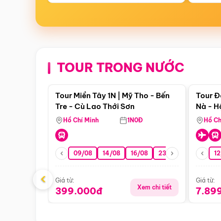
TOUR TRONG NƯỚC
Điểm nổi bật
Tour Miền Tây 1N | Mỹ Tho - Bến
Tour Đ
Tre - Cù Lao Thới Sơn
Nà - H
Nha
Hồ Chí Minh
1N0Đ
Hồ Ch
09/08
14/08
16/08
23/08
30/08
12
0
‹
Giá từ:
Giá từ:
Xem chi tiết
399.000đ
7.89