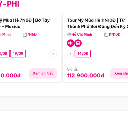
Ỹ-PHI
Điểm nổi bật
Điểm nổi
ỹ Mùa Hè 7N6Đ | Bờ Tây
Tour Mỹ Mùa Hè 11N10Đ | Từ
 - Mexico
Thành Phố Sôi Động Đến Kỳ
Thiên Nhiên Mỹ
í Minh
7N6Đ
Hồ Chí Minh
11N10Đ
8/08
19/09
14/08
Giá từ:
Xem chi tiết
Xem chi 
00.000đ
112.900.000đ