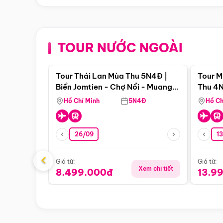
TOUR NƯỚC NGOÀI
Điểm nổi bật
Tour Thái Lan Mùa Thu 5N4Đ |
Tour M
Biển Jomtien - Chợ Nổi - Muang
Thu 4N
Boran - Suanthai
Malacc
Hồ Chí Minh
5N4Đ
Hồ Ch
Singa
26/09
1
‹
Giá từ:
Giá từ:
Xem chi tiết
8.499.000đ
13.9