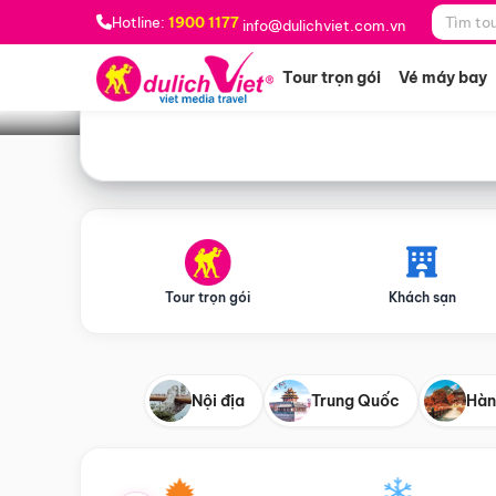
Bạn muốn đi đâu?
*
Hotline:
1900 1177
info@dulichviet.com.vn
Tour trọn gói
Vé máy bay
Tour trọn gói
Khách sạn
Nội địa
Trung Quốc
Hàn