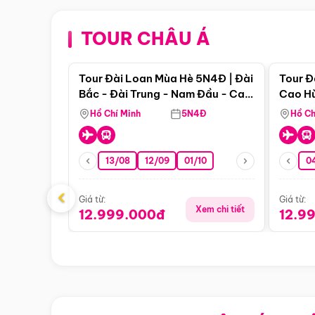
TOUR CHÂU Á
Điểm nổi bật
Tour Đài Loan Mùa Hè 5N4Đ | Đài
Tour Đ
Bắc - Đài Trung - Nam Đầu - Cao
Cao Hù
Hùng ( Bay Vn)
(Bay V
Hồ Chí Minh
5N4Đ
Hồ Ch
13/08
12/09
01/10
0
‹
Giá từ:
Giá từ:
Xem chi tiết
12.999.000đ
12.9