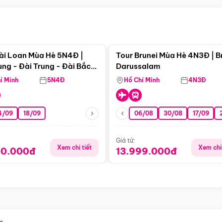
Điểm nổi bật
Điểm nổi
ài Loan Mùa Hè 5N4Đ |
Tour Brunei Mùa Hè 4N3Đ | B
ng - Đài Trung - Đài Bắc
Darussalam
j)
í Minh
5N4Đ
Hồ Chí Minh
4N3Đ
4/09
18/09
06/08
30/08
17/09
Giá từ:
Xem chi tiết
Xem chi 
90.000đ
13.999.000đ