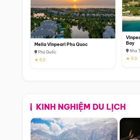
Vinpea
Bay
Melia Vinpearl Phu Quoc
Nha T
Phú Quốc
★ 5.0
★ 5.0
KINH NGHIỆM DU LỊCH