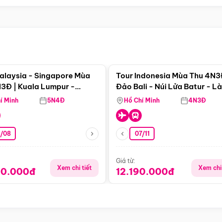
Điểm nổi bật
Điểm nổi
alaysia - Singapore Mùa
Tour Indonesia Mùa Thu 4N3
3Đ | Kuala Lumpur -
Đảo Bali - Núi Lửa Batur - L
a - Johor Baru -
Penglipuran
í Minh
5N4Đ
Hồ Chí Minh
4N3Đ
pore
3/08
07/11
Giá từ:
Xem chi tiết
Xem chi 
90.000đ
12.190.000đ