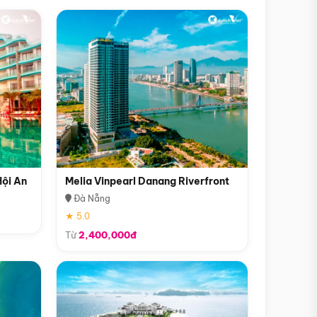
Hội An
Melia Vinpearl Danang Riverfront
Đà Nẵng
★ 5.0
Từ
2,400,000đ