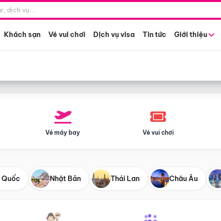
Điểm khởi hành
Tháng khở
Hồ Chí Minh
Bất kỳ 
Khách sạn
Vé vui chơi
Dịch vụ visa
Tin tức
Giới thiệu
Vé máy bay
Vé vui chơi
 Quốc
Nhật Bản
Thái Lan
Châu Âu