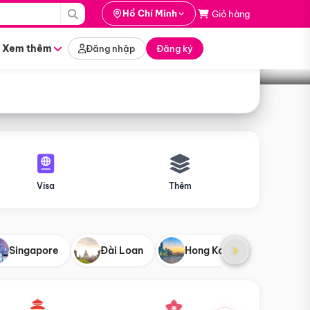
i hành
Hồ Chí Minh
Giỏ hàng
Tìm tour
tháng nào
Xem thêm
Đăng nhập
Đăng ký
Visa
Thêm
Singapore
Đài Loan
Hong Kong
Mỹ