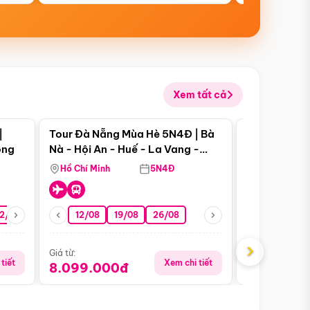
Xem tất cả
 bật
Điểm nổi bật
|
Tour Đà Nẵng Mùa Hè 5N4Đ | Bà
Tour Đà Nẵn
ong
Nà - Hội An - Huế - La Vang -
Nà - Hội An
Động Thiên Đường
Nha
Hồ Chí Minh
5N4Đ
Hồ Chí Minh
2/08
26/08
05/09
12/08
19/08
09/09
26/08
12/09
13/08
›
Giá từ:
Giá từ:
tiết
Xem chi tiết
8.099.000đ
6.899.00