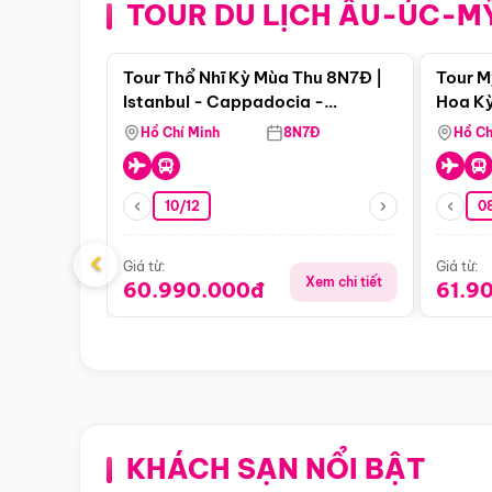
TOUR DU LỊCH ÂU-ÚC-M
Điểm nổi bật
Tour Thổ Nhĩ Kỳ Mùa Thu 8N7Đ |
Tour M
Istanbul - Cappadocia -
Hoa Kỳ
Pamukkale
Hồ Chí Minh
8N7Đ
Hồ Ch
10/12
0
‹
Giá từ:
Giá từ:
Xem chi tiết
60.990.000đ
61.9
KHÁCH SẠN NỔI BẬT