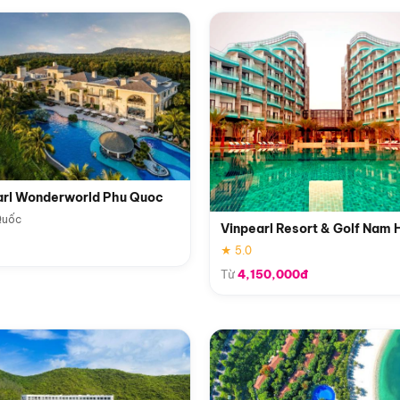
arl Wonderworld Phu Quoc
Quốc
Vinpearl Resort & Golf Nam 
★ 5.0
Từ
4,150,000đ