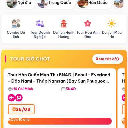
Nội địa
Trung Quốc
Hàn Quốc
N
Combo Du
Tour Doanh
Du lịch Hành
Tour Hoa Anh
Du lịch Mùa
D
lịch
Nghiệp
Hương
Đào
Hè
TOUR GIỜ CHÓT
Xem tất cả
Điểm nổi bật
Còn
18 ngày 06:40:01
Cò
Tour Hàn Quốc Mùa Thu 5N4Đ | Seoul - Everland
To
- Đảo Nami - Tháp Namsan (Bay Sun Phuquoc
Hò
Bay Sun Phuquoc Airways
Tặ
Airways)
Aq
Hồ Chí Minh
5N4Đ
26/08
‹
Còn 10 chỗ
Còn 10 chỗ
C
C