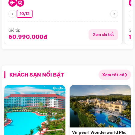
10/12
Giá từ:
Giá
Xem chi tiết
60.990.000đ
1
KHÁCH SẠN NỔI BẬT
Xem tất cả
Vinpearl Wonderworld Phu