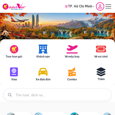
TP. Hồ Chí Minh
Tour trọn gói
Khách sạn
Vé máy bay
Vé vui chơi
Thêm
Visa
Xe đưa đón
Combo