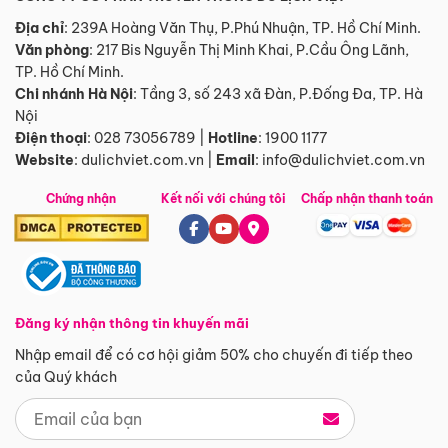
Địa chỉ
: 239A Hoàng Văn Thụ, P.Phú Nhuận, TP. Hồ Chí Minh.
Văn phòng
:
217 Bis Nguyễn Thị Minh Khai, P.Cầu Ông Lãnh,
TP. Hồ Chí Minh.
Chi nhánh Hà Nội
:
Tầng 3, số 243 xã Đàn, P.Đống Đa, TP. Hà
Nội
Điện thoại
:
028 73056789
|
Hotline
:
1900 1177
Website
:
dulichviet.com.vn
|
Email
:
info@dulichviet.com.vn
Chứng nhận
Kết nối với chúng tôi
Chấp nhận thanh toán
Đăng ký nhận thông tin khuyến mãi
Nhập email để có cơ hội giảm 50% cho chuyến đi tiếp theo
của Quý khách