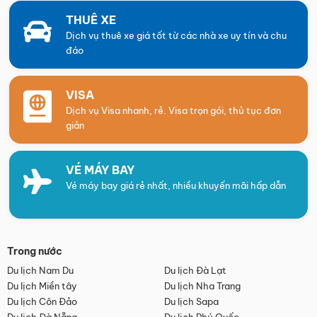
THUÊ XE
Dịch vụ thuê xe giá tốt từ các nhà xe uy tín và chu
đáo
VISA
Dịch vụ Visa nhanh, rẻ. Visa trọn gói, thủ tục đơn
giản
VÉ MÁY BAY
Vé máy bay giá rẻ nhất, nhiều khuyến mãi hấp dẫn
Trong nước
Du lịch Nam Du
Du lịch Đà Lạt
Du lịch Miền tây
Du lịch Nha Trang
Du lịch Côn Đảo
Du lịch Sapa