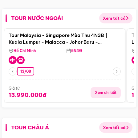
TOUR NƯỚC NGOÀI
Xem tất cả
Điểm nổi bật
Tour Malaysia - Singapore Mùa Thu 4N3Đ |
To
Kuala Lumpur - Malacca - Johor Baru -
Lử
Singapore
Hồ Chí Minh
5N4Đ
13/08
Giá từ:
Giá
Xem chi tiết
13.990.000đ
1
TOUR CHÂU Á
Xem tất cả
Điểm nổi bật