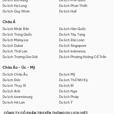
Du lịch Đà Nẵng
Du lịch Phú Quốc
Du lịch Hạ Long
Du lịch Phan Thiết
Du lịch Quy Nhơn
Du lịch Huế
Châu Á
Du lịch Nhật Bản
Du lịch Hàn Quốc
Du lịch Trung Quốc
Du lịch Tây Tạng
Du lịch Malaysia
Du lịch Đài Loan
Du lịch Dubai
Du lịch Singapore
Du lịch Thái Lan
Du lịch Indonesia
Du lịch Trương Gia Giới
Du lịch Phượng Hoàng Cổ Trấn
Châu Âu - Úc - Mỹ
Du lịch Châu Âu
Du lịch Mỹ
Du lịch Đức
Du lịch Thổ Nhĩ Kỳ
Du lịch Thụy Sĩ
Du lịch Bỉ
Du lịch Anh
Du lịch Nga
Du lịch luxembourg
Du lịch Pháp
Du lịch Hà Lan
Du lịch Ý
CÔNG TY CỔ PHẦN TRUYỀN THÔNG DU LỊCH VIỆT