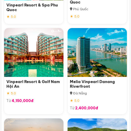
Quoc
Vinpearl Resort & Spa Phu
Phú Quốc
Quoc
★ 5.0
★ 5.0
Vinpearl Resort & Golf Nam
Melia Vinpearl Danang
Hội An
Riverfront
★ 5.0
Đà Nẵng
Từ
4,150,000đ
★ 5.0
Từ
2,400,000đ