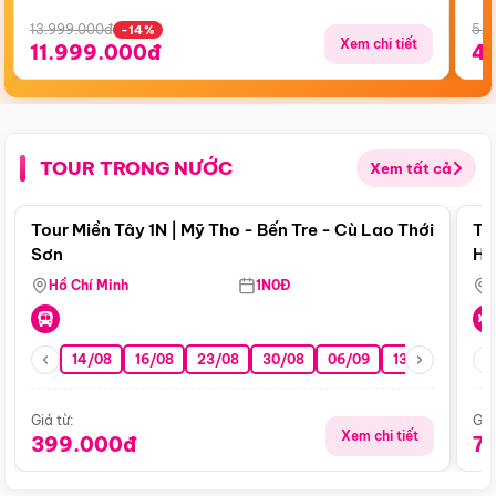
13.999.000đ
5.5
-14%
Xem chi tiết
11.999.000đ
4
TOUR TRONG NƯỚC
Xem tất cả
Điểm nổi bật
Tour Miền Tây 1N | Mỹ Tho - Bến Tre - Cù Lao Thới
To
Sơn
Hu
Hồ Chí Minh
1N0Đ
14/08
16/08
23/08
30/08
06/09
13/09
20/0
Giá từ:
Giá
Xem chi tiết
399.000đ
7