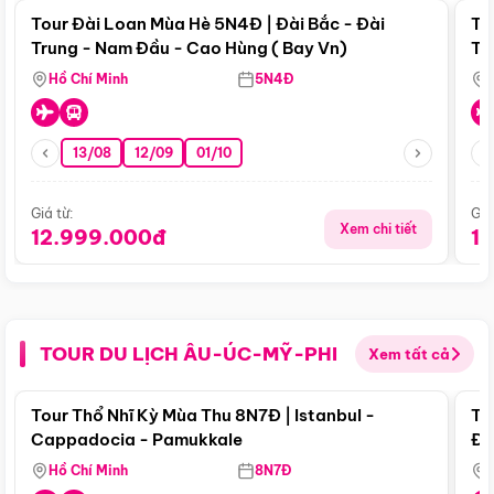
Tour Đài Loan Mùa Hè 5N4Đ | Đài Bắc - Đài
To
Trung - Nam Đầu - Cao Hùng ( Bay Vn)
Tr
Hồ Chí Minh
5N4Đ
13/08
12/09
01/10
Giá từ:
Giá
Xem chi tiết
12.999.000đ
1
TOUR DU LỊCH ÂU-ÚC-MỸ-PHI
Xem tất cả
Điểm nổi bật
Tour Thổ Nhĩ Kỳ Mùa Thu 8N7Đ | Istanbul -
To
Cappadocia - Pamukkale
Đế
Hồ Chí Minh
8N7Đ