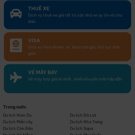
THUÊ XE
Dịch vụ thuê xe giá tốt từ các nhà xe uy tín và chu
đáo
VISA
Dịch vụ Visa nhanh, rẻ. Visa trọn gói, thủ tục đơn
giản
VÉ MÁY BAY
Vé máy bay giá rẻ nhất, nhiều khuyến mãi hấp dẫn
Trong nước
Du lịch Nam Du
Du lịch Đà Lạt
Du lịch Miền tây
Du lịch Nha Trang
Du lịch Côn Đảo
Du lịch Sapa