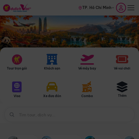
TP. Hồ Chí Minh
Tour trọn gói
Khách sạn
Vé máy bay
Vé vui chơi
Thêm
Visa
Xe đưa đón
Combo