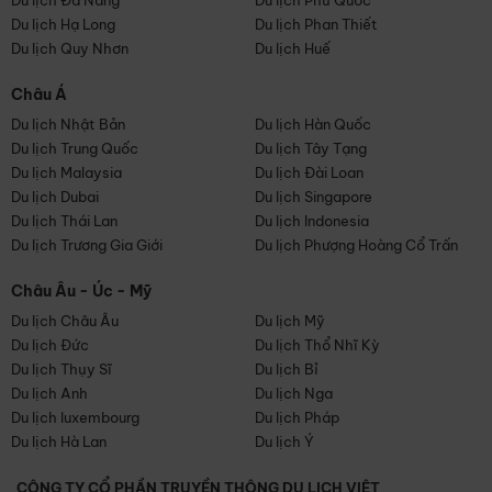
Du lịch Đà Nẵng
Du lịch Phú Quốc
Du lịch Hạ Long
Du lịch Phan Thiết
Du lịch Quy Nhơn
Du lịch Huế
Châu Á
Du lịch Nhật Bản
Du lịch Hàn Quốc
Du lịch Trung Quốc
Du lịch Tây Tạng
Du lịch Malaysia
Du lịch Đài Loan
Du lịch Dubai
Du lịch Singapore
Du lịch Thái Lan
Du lịch Indonesia
Du lịch Trương Gia Giới
Du lịch Phượng Hoàng Cổ Trấn
Châu Âu - Úc - Mỹ
Du lịch Châu Âu
Du lịch Mỹ
Du lịch Đức
Du lịch Thổ Nhĩ Kỳ
Du lịch Thụy Sĩ
Du lịch Bỉ
Du lịch Anh
Du lịch Nga
Du lịch luxembourg
Du lịch Pháp
Du lịch Hà Lan
Du lịch Ý
CÔNG TY CỔ PHẦN TRUYỀN THÔNG DU LỊCH VIỆT