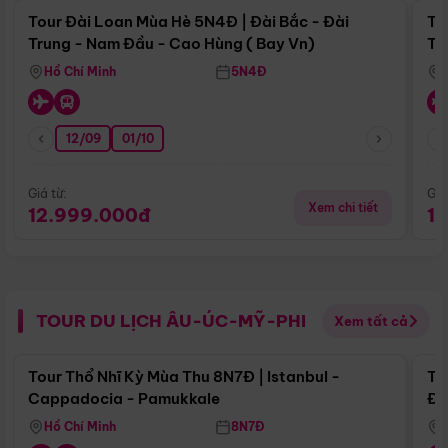
Tour Đài Loan Mùa Hè 5N4Đ | Đài Bắc - Đài
To
Trung - Nam Đầu - Cao Hùng ( Bay Vn)
Tr
Hồ Chí Minh
5N4Đ
12/09
01/10
Giá từ:
Giá
Xem chi tiết
12.999.000đ
1
TOUR DU LỊCH ÂU-ÚC-MỸ-PHI
Xem tất cả
Điểm nổi bật
Tour Thổ Nhĩ Kỳ Mùa Thu 8N7Đ | Istanbul -
To
Cappadocia - Pamukkale
Đế
Hồ Chí Minh
8N7Đ