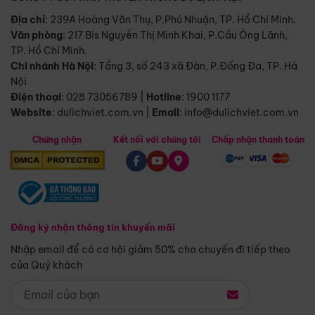
Địa chỉ
: 239A Hoàng Văn Thụ, P.Phú Nhuận, TP. Hồ Chí Minh.
Văn phòng
:
217 Bis Nguyễn Thị Minh Khai, P.Cầu Ông Lãnh,
TP. Hồ Chí Minh.
Chi nhánh Hà Nội
:
Tầng 3, số 243 xã Đàn, P.Đống Đa, TP. Hà
Nội
Điện thoại
:
028 73056789
|
Hotline
:
1900 1177
Website
:
dulichviet.com.vn
|
Email
:
info@dulichviet.com.vn
Chứng nhận
Kết nối với chúng tôi
Chấp nhận thanh toán
Đăng ký nhận thông tin khuyến mãi
Nhập email để có cơ hội giảm 50% cho chuyến đi tiếp theo
của Quý khách