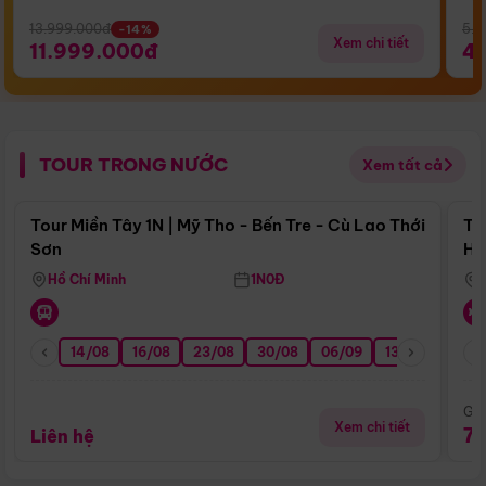
13.999.000đ
5.5
-14%
Xem chi tiết
11.999.000đ
4
TOUR TRONG NƯỚC
Xem tất cả
Điểm nổi bật
Tour Miền Tây 1N | Mỹ Tho - Bến Tre - Cù Lao Thới
To
Sơn
Hu
Hồ Chí Minh
1N0Đ
14/08
16/08
23/08
30/08
06/09
13/09
20/0
Giá
Xem chi tiết
7
Liên hệ