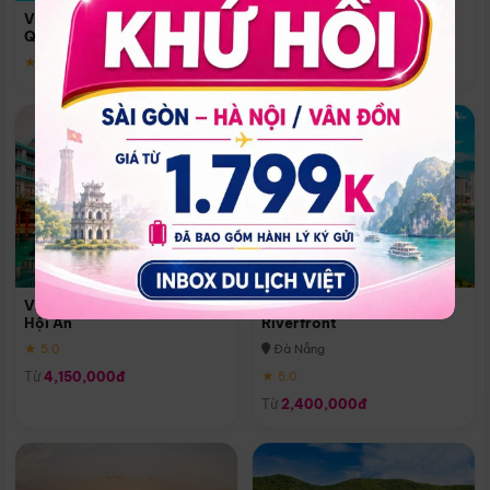
Quoc
Vinpearl Resort & Spa Phu
Phú Quốc
Quoc
★ 5.0
★ 5.0
Vinpearl Resort & Golf Nam
Melia Vinpearl Danang
Hội An
Riverfront
★ 5.0
Đà Nẵng
Từ
4,150,000đ
★ 5.0
Từ
2,400,000đ