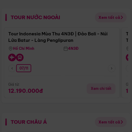
TOUR NƯỚC NGOÀI
Xem tất cả
Điểm nổi bật
Tour Indonesia Mùa Thu 4N3Đ | Đảo Bali - Núi
To
Lửa Batur - Làng Penglipuran
Tr
Hồ Chí Minh
4N3Đ
07/11
Giá từ:
Giá
Xem chi tiết
12.190.000đ
1
TOUR CHÂU Á
Xem tất cả
Điểm nổi bật