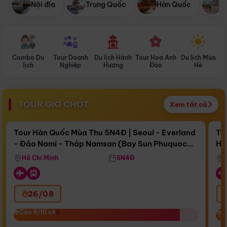
Nội địa
Trung Quốc
Hàn Quốc
N
Combo Du
Tour Doanh
Du lịch Hành
Tour Hoa Anh
Du lịch Mùa
D
lịch
Nghiệp
Hương
Đào
Hè
TOUR GIỜ CHÓT
Xem tất cả
Điểm nổi bật
Còn
16 ngày 15:41:09
Cò
Tour Hàn Quốc Mùa Thu 5N4Đ | Seoul - Everland
To
- Đảo Nami - Tháp Namsan (Bay Sun Phuquoc
Hò
Bay Sun Phuquoc Airways
Tặ
Airways)
Aq
Hồ Chí Minh
5N4Đ
26/08
‹
Còn 9/10 chỗ
Còn 9/10 chỗ
C
C