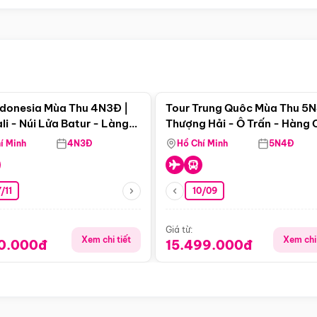
Điểm nổi bật
Điểm nổi
ndonesia Mùa Thu 4N3Đ |
Tour Trung Quôc Mùa Thu 5N
li - Núi Lửa Batur - Làng
Thượng Hải - Ô Trấn - Hàng
puran
(Tour Không Shopping)
í Minh
4N3Đ
Hồ Chí Minh
5N4Đ
/11
10/09
Giá từ:
Xem chi tiết
Xem chi 
90.000đ
15.499.000đ