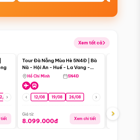
Xem tất cả
 bật
Điểm nổi bật
|
Tour Đà Nẵng Mùa Hè 5N4Đ | Bà
Tour Đà Nẵn
ong
Nà - Hội An - Huế - La Vang -
Nà - Hội An
Động Thiên Đường
Nha
Hồ Chí Minh
5N4Đ
Hồ Chí Minh
2/08
26/08
05/09
12/08
19/08
09/09
26/08
12/09
13/08
›
Giá từ:
Giá từ:
tiết
Xem chi tiết
8.099.000đ
6.899.00