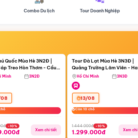
Tour Doanh Nghiệp
Du lịch Hành Hương
Điểm nổi bật
Điểm nổi
ngày 02:13:57
Còn
05 ngày 02:13:57
hú Quốc Mùa Hè 3N2Đ |
Tour Đà Lạt Mùa Hè 3N3Đ |
áp Treo Hòn Thơm - Cầu
Quảng Trường Lâm Viên - H
áp Treo Hòn Thơm
Công Viên Nước Aquatopia
Hill - Puppy Farm
í Minh
3N2Đ
Hồ Chí Minh
3N3Đ
/08
13/08
chỗ
chỗ
Còn 10 chỗ
Còn 10 chỗ
00đ
1.444.000đ
-10%
-10%
Xem chi tiết
Xem chi 
9.000đ
1.299.000đ