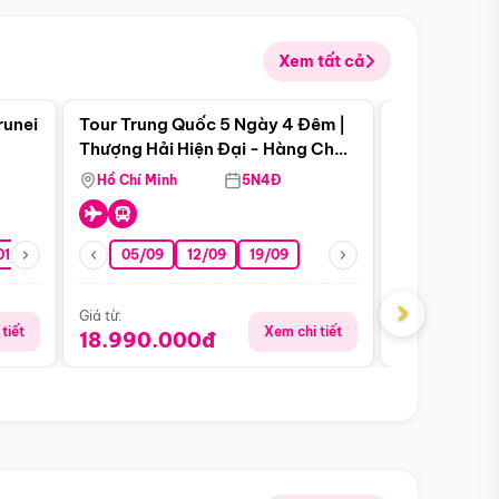
Xem tất cả
 bật
Điểm nổi bật
runei
Tour Trung Quốc 5 Ngày 4 Đêm |
Tour Trung 
Tour Hè
Thượng Hải Hiện Đại - Hàng Châu
Ân Thi - Trư
Nên Thơ - Ô Trấn Cổ Kính
Hồ Chí Minh
5N4Đ
Hồ Chí Minh
01/10
15/10
29/10
05/09
12/09
19/09
16/08
›
Giá từ:
Giá từ:
tiết
Xem chi tiết
18.990.000đ
16.990.0