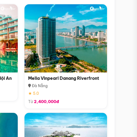
Hội An
Melia Vinpearl Danang Riverfront
Đà Nẵng
★ 5.0
Từ
2,400,000đ