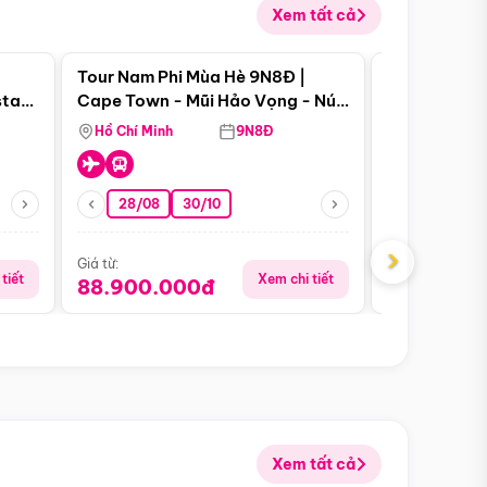
Xem tất cả
 bật
Điểm nổi bật
Tour Nam Phi Mùa Hè 9N8Đ |
Tour Mỹ Mùa
star
Cape Town - Mũi Hảo Vọng - Núi
Hoa Kỳ - Me
Bàn - Johannesburg - Pretoria -
Hồ Chí Minh
9N8Đ
Hồ Chí Minh
Safari - Lodge
28/08
30/10
29/08
›
Giá từ:
Giá từ:
tiết
Xem chi tiết
88.900.000đ
59.900.
Xem tất cả