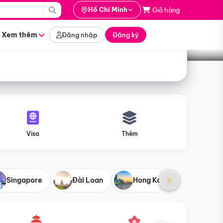
i hành
Hồ Chí Minh
Giỏ hàng
Tìm tour
tháng nào
Xem thêm
Đăng nhập
Đăng ký
Visa
Thêm
Singapore
Đài Loan
Hong Kong
Mỹ