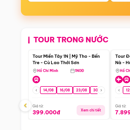
TOUR TRONG NƯỚC
Điểm nổi bật
Tour Miền Tây 1N | Mỹ Tho - Bến
Tour Đ
Tre - Cù Lao Thới Sơn
Nà - H
Nha
Hồ Chí Minh
1N0Đ
Hồ Ch
14/08
16/08
23/08
30/08
06/09
12
1
‹
Giá từ:
Giá từ:
Xem chi tiết
399.000đ
7.89