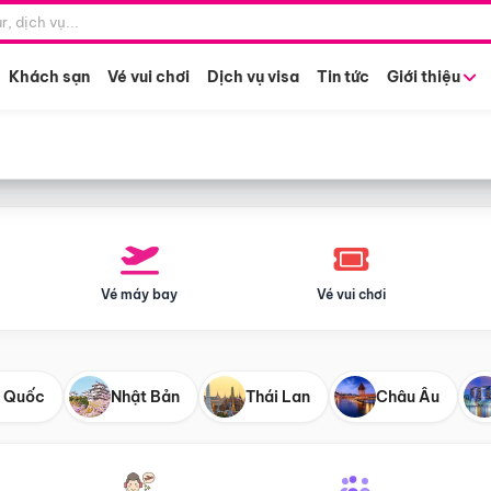
Điểm khởi hành
Tháng khở
Hồ Chí Minh
Bất kỳ 
Khách sạn
Vé vui chơi
Dịch vụ visa
Tin tức
Giới thiệu
Vé máy bay
Vé vui chơi
 Quốc
Nhật Bản
Thái Lan
Châu Âu