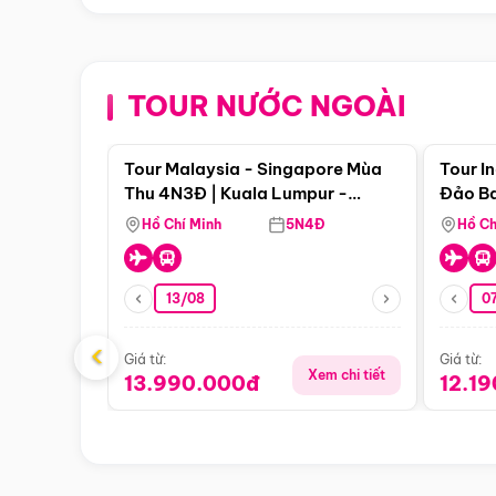
TOUR NƯỚC NGOÀI
Điểm nổi bật
Tour Malaysia - Singapore Mùa
Tour I
Thu 4N3Đ | Kuala Lumpur -
Đảo Ba
Malacca - Johor Baru -
Pengli
Hồ Chí Minh
5N4Đ
Hồ Ch
Singapore
13/08
07
‹
Giá từ:
Giá từ:
Xem chi tiết
13.990.000đ
12.1