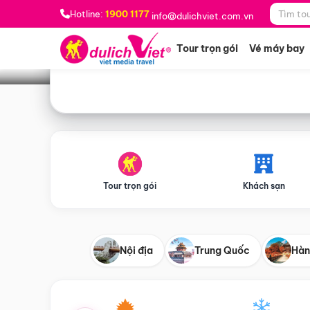
Bạn muốn đi đâu?
*
Hotline:
1900 1177
info@dulichviet.com.vn
Tour trọn gói
Vé máy bay
Tour trọn gói
Khách sạn
Nội địa
Trung Quốc
Hàn