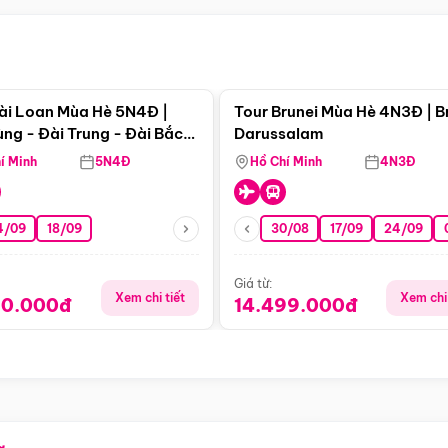
Điểm nổi bật
Điểm nổi
ài Loan Mùa Hè 5N4Đ |
Tour Brunei Mùa Hè 4N3Đ | B
ng - Đài Trung - Đài Bắc
Darussalam
j)
í Minh
5N4Đ
Hồ Chí Minh
4N3Đ
4/09
18/09
30/08
17/09
24/09
Giá từ:
Xem chi tiết
Xem chi 
90.000đ
14.499.000đ