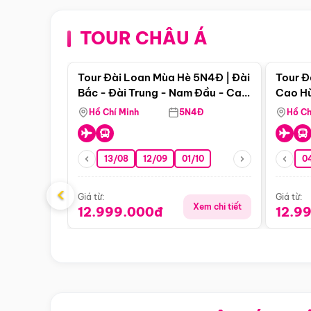
TOUR CHÂU Á
Điểm nổi bật
Tour Đài Loan Mùa Hè 5N4Đ | Đài
Tour Đ
Bắc - Đài Trung - Nam Đầu - Cao
Cao Hù
Hùng ( Bay Vn)
(Bay V
Hồ Chí Minh
5N4Đ
Hồ Ch
13/08
12/09
01/10
0
‹
Giá từ:
Giá từ:
Xem chi tiết
12.999.000đ
12.9