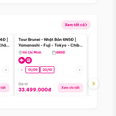
Xem tất cả
 bật
Điểm nổi bật
4Đ |
Tour Brunei - Nhật Bản 6N5Đ |
Tour Campu
 Châu
Yamanashi - Fuji - Tokyo - Chiba
Siem Reap -
- Freeday
Hồ Chí Minh
6N5Đ
Hồ Chí Minh
01/09
20/10
13/08
›
Giá từ:
Giá từ:
tiết
Xem chi tiết
33.499.000đ
5.650.00