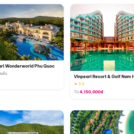
arl Wonderworld Phu Quoc
Quốc
Vinpearl Resort & Golf Nam 
★ 5.0
Từ
4,150,000đ