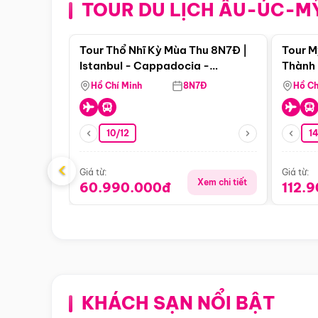
TOUR DU LỊCH ÂU-ÚC-M
Điểm nổi bật
Tour Thổ Nhĩ Kỳ Mùa Thu 8N7Đ |
Tour M
Istanbul - Cappadocia -
Thành 
Pamukkale
Thiên 
Hồ Chí Minh
8N7Đ
Hồ Ch
10/12
1
‹
Giá từ:
Giá từ:
Xem chi tiết
60.990.000đ
112.
KHÁCH SẠN NỔI BẬT