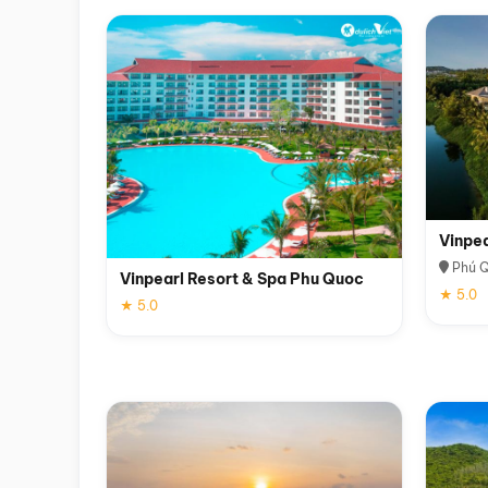
Vinpe
Phú 
Vinpearl Resort & Spa Phu Quoc
★ 5.0
★ 5.0