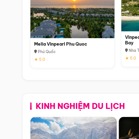
Vinpea
Bay
Melia Vinpearl Phu Quoc
Nha T
Phú Quốc
★ 5.0
★ 5.0
KINH NGHIỆM DU LỊCH