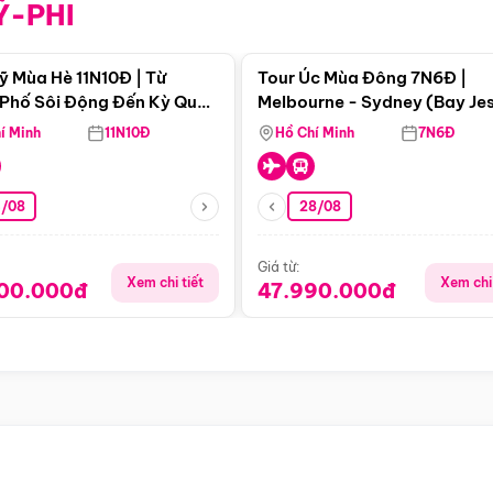
Ỹ-PHI
Điểm nổi bật
Điểm nổi
ỹ Mùa Hè 11N10Đ | Từ
Tour Úc Mùa Đông 7N6Đ |
Phố Sôi Động Đến Kỳ Quan
Melbourne - Sydney (Bay Je
Nhiên Mỹ
Airways)
í Minh
11N10Đ
Hồ Chí Minh
7N6Đ
4/08
28/08
Giá từ:
Xem chi tiết
Xem chi 
900.000đ
47.990.000đ