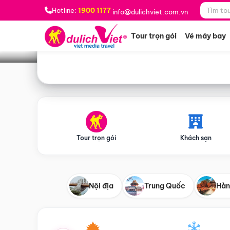
Bạn muốn đi đâu?
*
Hotline:
1900 1177
info@dulichviet.com.vn
Tour trọn gói
Vé máy bay
Tour trọn gói
Khách sạn
Nội địa
Trung Quốc
Hàn