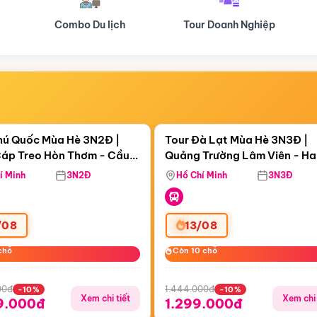
Tour Doanh Nghiệp
Du lịch Hành Hương
Điểm nổi bật
Điểm nổi
ngày 18:16:50
Còn
05 ngày 18:16:50
hú Quốc Mùa Hè 3N2Đ |
Tour Đà Lạt Mùa Hè 3N3Đ |
áp Treo Hòn Thơm - Cầu
Quảng Trường Lâm Viên - H
áp Treo Hòn Thơm
Công Viên Nước Aquatopia
Hill - Puppy Farm
í Minh
3N2Đ
Hồ Chí Minh
3N3Đ
/08
13/08
chỗ
chỗ
Còn 10 chỗ
Còn 10 chỗ
00đ
1.444.000đ
-10%
-10%
Xem chi tiết
Xem chi 
9.000đ
1.299.000đ