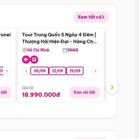
Xem tất cả
 bật
Điểm nổi bật
runei
Tour Trung Quốc 5 Ngày 4 Đêm |
Tour Trung 
Tour Hè
Thượng Hải Hiện Đại - Hàng Châu
Ân Thi - Trư
Nên Thơ - Ô Trấn Cổ Kính
Hồ Chí Minh
5N4Đ
Hồ Chí Minh
01/10
15/10
29/10
05/09
12/09
19/09
16/08
›
Giá từ:
Giá từ:
tiết
Xem chi tiết
18.990.000đ
16.990.0