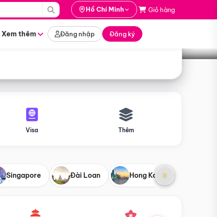
i hành
Hồ Chí Minh
Giỏ hàng
Tìm tour
tháng nào
Xem thêm
Đăng nhập
Đăng ký
Visa
Thêm
Singapore
Đài Loan
Hong Kong
Mỹ