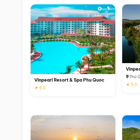
Vinpe
Phú 
Vinpearl Resort & Spa Phu Quoc
★ 5.0
★ 5.0