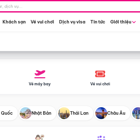
Điểm khởi hành
Tháng khở
Hồ Chí Minh
Bất kỳ 
Khách sạn
Vé vui chơi
Dịch vụ visa
Tin tức
Giới thiệu
Vé máy bay
Vé vui chơi
 Quốc
Nhật Bản
Thái Lan
Châu Âu