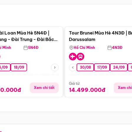
Điểm nổi bật
Điểm nổi
ài Loan Mùa Hè 5N4Đ |
Tour Brunei Mùa Hè 4N3Đ | B
ng - Đài Trung - Đài Bắc
Darussalam
j)
í Minh
5N4Đ
Hồ Chí Minh
4N3Đ
4/09
18/09
30/08
17/09
24/09
Giá từ:
Xem chi tiết
Xem chi 
90.000đ
14.499.000đ