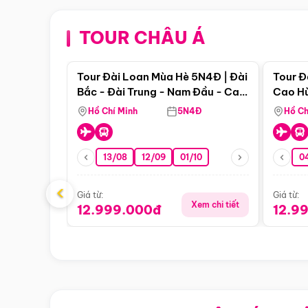
TOUR CHÂU Á
Điểm nổi bật
Tour Đài Loan Mùa Hè 5N4Đ | Đài
Tour Đ
Bắc - Đài Trung - Nam Đầu - Cao
Cao Hù
Hùng ( Bay Vn)
(Bay V
Hồ Chí Minh
5N4Đ
Hồ Ch
13/08
12/09
01/10
0
‹
Giá từ:
Giá từ:
Xem chi tiết
12.999.000đ
12.9