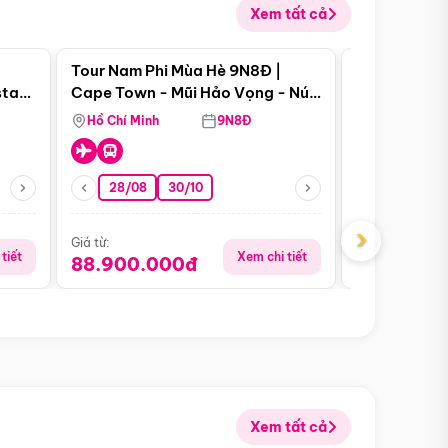
Xem tất cả
 bật
Điểm nổi bật
Tour Nam Phi Mùa Hè 9N8Đ |
Tour Mỹ Mùa
star
Cape Town - Mũi Hảo Vọng - Núi
Hoa Kỳ - Me
Bàn - Johannesburg - Pretoria -
Hồ Chí Minh
9N8Đ
Hồ Chí Minh
Safari - Lodge
28/08
30/10
29/08
›
Giá từ:
Giá từ:
tiết
Xem chi tiết
88.900.000đ
59.900.
Xem tất cả