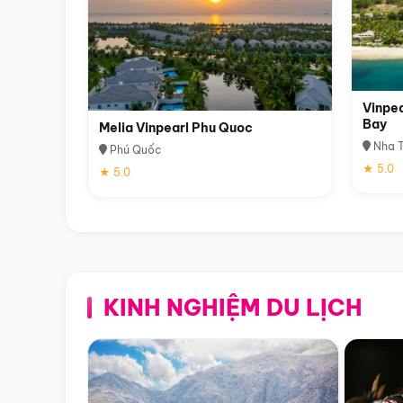
Vinpea
Bay
Melia Vinpearl Phu Quoc
Nha T
Phú Quốc
★ 5.0
★ 5.0
KINH NGHIỆM DU LỊCH