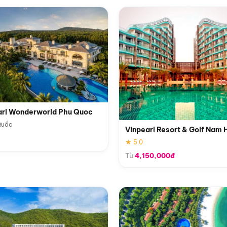
arl Wonderworld Phu Quoc
Quốc
Vinpearl Resort & Golf Nam 
★ 5.0
Từ
4,150,000đ