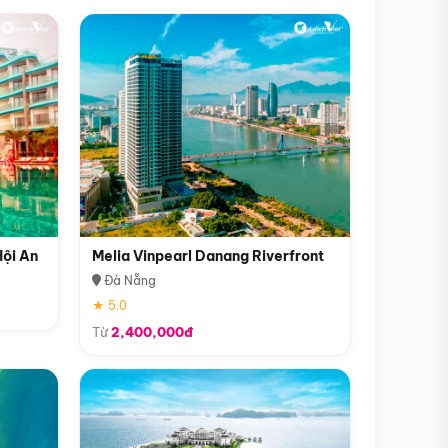
Hội An
Melia Vinpearl Danang Riverfront
Đà Nẵng
★ 5.0
Từ
2,400,000đ