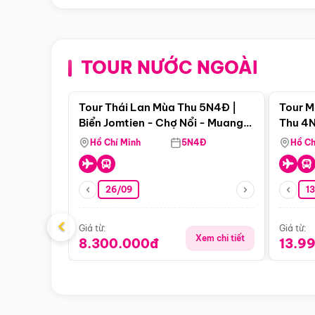
TOUR NƯỚC NGOÀI
Điểm nổi bật
Tour Thái Lan Mùa Thu 5N4Đ |
Tour M
Biển Jomtien - Chợ Nổi - Muang
Thu 4N
Boran - Suanthai (Bay Vietnam
Malacc
Hồ Chí Minh
5N4Đ
Hồ Ch
Airlines)
Singa
26/09
1
‹
Giá từ:
Giá từ:
Xem chi tiết
8.300.000đ
13.9