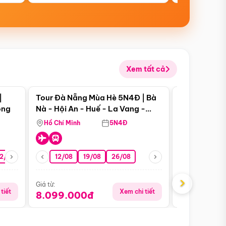
Xem tất cả
 bật
Điểm nổi bật
|
Tour Đà Nẵng Mùa Hè 5N4Đ | Bà
Tour Đà Nẵn
ong
Nà - Hội An - Huế - La Vang -
Nà - Hội An
Động Thiên Đường
Nha
Hồ Chí Minh
5N4Đ
Hồ Chí Minh
2/08
26/08
05/09
12/08
19/08
09/09
26/08
12/09
13/08
›
Giá từ:
Giá từ:
tiết
Xem chi tiết
8.099.000đ
6.899.00