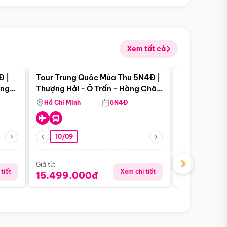
Xem tất cả
 bật
Điểm nổi bật
Đ |
Tour Trung Quôc Mùa Thu 5N4Đ |
Tour Trung
àng
Thượng Hải - Ô Trấn - Hàng Châu
| Thành Đô 
(Tour Không Shopping)
Viên Gấu Tr
Hồ Chí Minh
5N4Đ
Hồ Chí Minh
10/09
21/08
›
Giá từ:
Giá từ:
tiết
Xem chi tiết
15.499.000đ
16.999.0