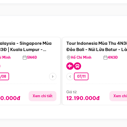
Điểm nổi bật
Điểm nổi
alaysia - Singapore Mùa
Tour Indonesia Mùa Thu 4N3
3Đ | Kuala Lumpur -
Đảo Bali - Núi Lửa Batur - L
a - Johor Baru -
Penglipuran
í Minh
5N4Đ
Hồ Chí Minh
4N3Đ
pore
3/08
07/11
Giá từ:
Xem chi tiết
Xem chi 
90.000đ
12.190.000đ