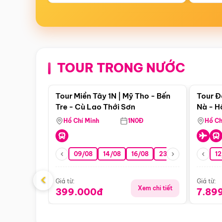
TOUR TRONG NƯỚC
Điểm nổi bật
Tour Miền Tây 1N | Mỹ Tho - Bến
Tour Đ
Tre - Cù Lao Thới Sơn
Nà - H
Nha
Hồ Chí Minh
1N0Đ
Hồ Ch
09/08
14/08
16/08
23/08
30/08
12
0
‹
Giá từ:
Giá từ:
Xem chi tiết
399.000đ
7.89