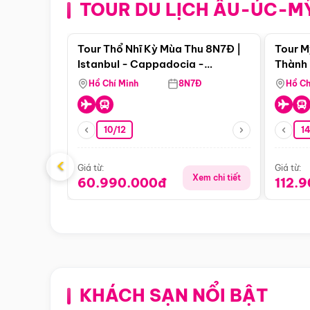
TOUR DU LỊCH ÂU-ÚC-M
Điểm nổi bật
Tour Thổ Nhĩ Kỳ Mùa Thu 8N7Đ |
Tour M
Istanbul - Cappadocia -
Thành 
Pamukkale
Thiên 
Hồ Chí Minh
8N7Đ
Hồ Ch
10/12
1
‹
Giá từ:
Giá từ:
Xem chi tiết
60.990.000đ
112.
KHÁCH SẠN NỔI BẬT