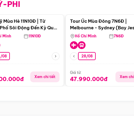
Ỹ-PHI
Điểm nổi bật
Điểm nổi
ỹ Mùa Hè 11N10Đ | Từ
Tour Úc Mùa Đông 7N6Đ |
Phố Sôi Động Đến Kỳ Quan
Melbourne - Sydney (Bay Je
Nhiên Mỹ
Airways)
í Minh
11N10Đ
Hồ Chí Minh
7N6Đ
4/08
28/08
Giá từ:
Xem chi tiết
Xem chi 
900.000đ
47.990.000đ