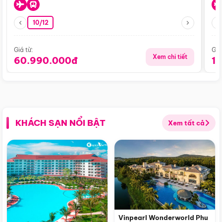
10/12
Giá từ:
Giá
Xem chi tiết
60.990.000đ
1
KHÁCH SẠN NỔI BẬT
Xem tất cả
Vinpearl Wonderworld Phu