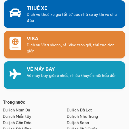
THUÊ XE
Dịch vụ thuê xe giá tốt từ các nhà xe uy tín và chu
đáo
VISA
Dịch vụ Visa nhanh, rẻ. Visa trọn gói, thủ tục đơn
giản
VÉ MÁY BAY
Vé máy bay giá rẻ nhất, nhiều khuyến mãi hấp dẫn
Trong nước
Du lịch Nam Du
Du lịch Đà Lạt
Du lịch Miền tây
Du lịch Nha Trang
Du lịch Côn Đảo
Du lịch Sapa