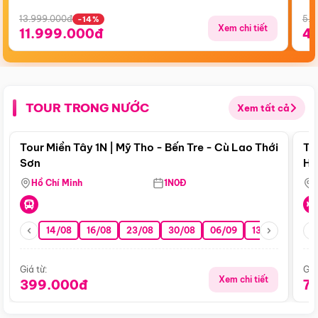
13.999.000đ
5.5
-14%
Xem chi tiết
11.999.000đ
4
TOUR TRONG NƯỚC
Xem tất cả
Điểm nổi bật
Tour Miền Tây 1N | Mỹ Tho - Bến Tre - Cù Lao Thới
To
Sơn
Hu
Hồ Chí Minh
1N0Đ
14/08
16/08
23/08
30/08
06/09
13/09
20/0
Giá từ:
Giá
Xem chi tiết
399.000đ
7