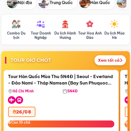
Nội địa
Trung Quốc
Hàn Quốc
N
Combo Du
Tour Doanh
Du lịch Hành
Tour Hoa Anh
Du lịch Mùa
D
lịch
Nghiệp
Hương
Đào
Hè
TOUR GIỜ CHÓT
Xem tất cả
Điểm nổi bật
Còn
18 ngày 01:58:13
Cò
Tour Hàn Quốc Mùa Thu 5N4Đ | Seoul - Everland
To
- Đảo Nami - Tháp Namsan (Bay Sun Phuquoc
Hò
Bay Sun Phuquoc Airways
Tặ
Airways)
Aq
Hồ Chí Minh
5N4Đ
26/08
‹
Còn 10 chỗ
Còn 10 chỗ
C
C