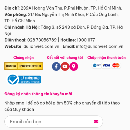
Địa chỉ
: 239A Hoàng Văn Thụ, P.Phú Nhuận, TP. Hồ Chí Minh.
Văn phòng
:
217 Bis Nguyễn Thị Minh Khai, P.Cầu Ông Lãnh,
TP. Hồ Chí Minh.
Chi nhánh Hà Nội
:
Tầng 3, số 243 xã Đàn, P.Đống Đa, TP. Hà
Nội
Điện thoại
:
028 73056789
|
Hotline
:
1900 1177
Website
:
dulichviet.com.vn
|
Email
:
info@dulichviet.com.vn
Chứng nhận
Kết nối với chúng tôi
Chấp nhận thanh toán
Đăng ký nhận thông tin khuyến mãi
Nhập email để có cơ hội giảm 50% cho chuyến đi tiếp theo
của Quý khách