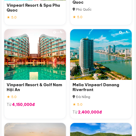
Quoc
Vinpearl Resort & Spa Phu
Phú Quốc
Quoc
★ 5.0
★ 5.0
Vinpearl Resort & Golf Nam
Melia Vinpearl Danang
Hội An
Riverfront
★ 5.0
Đà Nẵng
Từ
4,150,000đ
★ 5.0
Từ
2,400,000đ