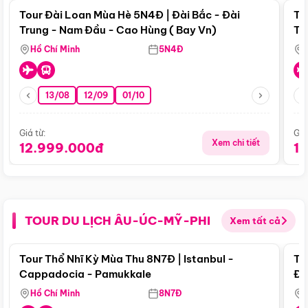
Tour Đài Loan Mùa Hè 5N4Đ | Đài Bắc - Đài
To
Trung - Nam Đầu - Cao Hùng ( Bay Vn)
Tr
Hồ Chí Minh
5N4Đ
13/08
12/09
01/10
Giá từ:
Giá
Xem chi tiết
12.999.000đ
1
TOUR DU LỊCH ÂU-ÚC-MỸ-PHI
Xem tất cả
Điểm nổi bật
Tour Thổ Nhĩ Kỳ Mùa Thu 8N7Đ | Istanbul -
To
Cappadocia - Pamukkale
Đế
Hồ Chí Minh
8N7Đ