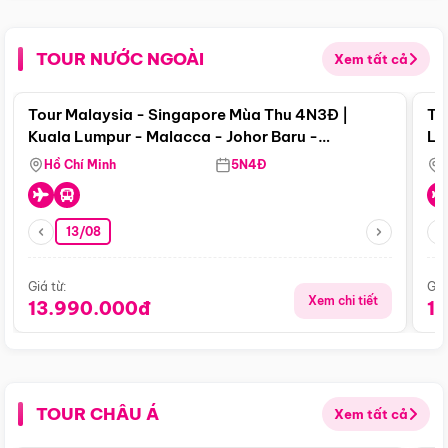
TOUR NƯỚC NGOÀI
Xem tất cả
Điểm nổi bật
Tour Malaysia - Singapore Mùa Thu 4N3Đ |
To
Kuala Lumpur - Malacca - Johor Baru -
Lử
Singapore
Hồ Chí Minh
5N4Đ
13/08
Giá từ:
Giá
Xem chi tiết
13.990.000đ
1
TOUR CHÂU Á
Xem tất cả
Điểm nổi bật