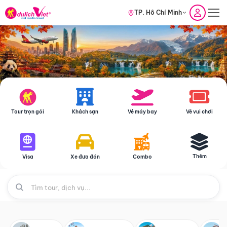
TP. Hồ Chí Minh
Tour trọn gói
Khách sạn
Vé máy bay
Vé vui chơi
Thêm
Visa
Xe đưa đón
Combo