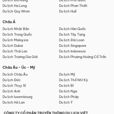
Du lịch Đà Nẵng
Du lịch Phú Quốc
Du lịch Hạ Long
Du lịch Phan Thiết
Du lịch Quy Nhơn
Du lịch Huế
Châu Á
Du lịch Nhật Bản
Du lịch Hàn Quốc
Du lịch Trung Quốc
Du lịch Tây Tạng
Du lịch Malaysia
Du lịch Đài Loan
Du lịch Dubai
Du lịch Singapore
Du lịch Thái Lan
Du lịch Indonesia
Du lịch Trương Gia Giới
Du lịch Phượng Hoàng Cổ Trấn
Châu Âu - Úc - Mỹ
Du lịch Châu Âu
Du lịch Mỹ
Du lịch Đức
Du lịch Thổ Nhĩ Kỳ
Du lịch Thụy Sĩ
Du lịch Bỉ
Du lịch Anh
Du lịch Nga
Du lịch luxembourg
Du lịch Pháp
Du lịch Hà Lan
Du lịch Ý
CÔNG TY CỔ PHẦN TRUYỀN THÔNG DU LỊCH VIỆT