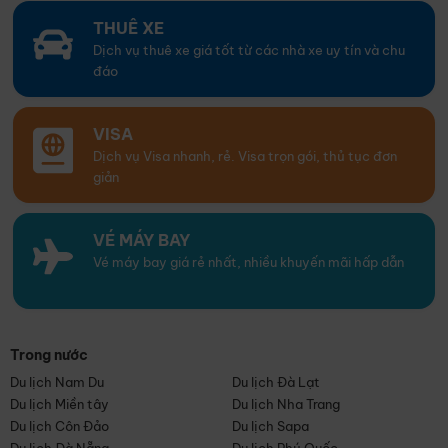
THUÊ XE
Dịch vụ thuê xe giá tốt từ các nhà xe uy tín và chu
đáo
VISA
Dịch vụ Visa nhanh, rẻ. Visa trọn gói, thủ tục đơn
giản
VÉ MÁY BAY
Vé máy bay giá rẻ nhất, nhiều khuyến mãi hấp dẫn
Trong nước
Du lịch Nam Du
Du lịch Đà Lạt
Du lịch Miền tây
Du lịch Nha Trang
Du lịch Côn Đảo
Du lịch Sapa