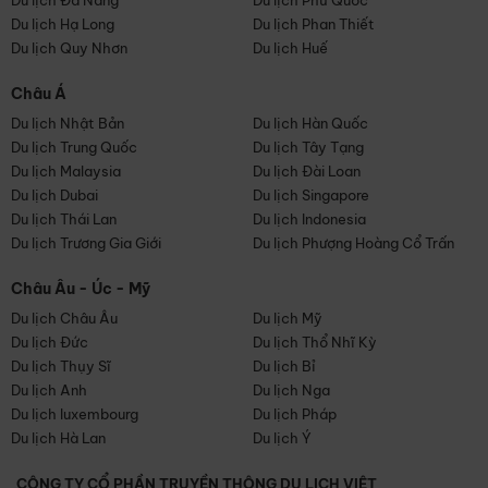
Du lịch Đà Nẵng
Du lịch Phú Quốc
Du lịch Hạ Long
Du lịch Phan Thiết
Du lịch Quy Nhơn
Du lịch Huế
Châu Á
Du lịch Nhật Bản
Du lịch Hàn Quốc
Du lịch Trung Quốc
Du lịch Tây Tạng
Du lịch Malaysia
Du lịch Đài Loan
Du lịch Dubai
Du lịch Singapore
Du lịch Thái Lan
Du lịch Indonesia
Du lịch Trương Gia Giới
Du lịch Phượng Hoàng Cổ Trấn
Châu Âu - Úc - Mỹ
Du lịch Châu Âu
Du lịch Mỹ
Du lịch Đức
Du lịch Thổ Nhĩ Kỳ
Du lịch Thụy Sĩ
Du lịch Bỉ
Du lịch Anh
Du lịch Nga
Du lịch luxembourg
Du lịch Pháp
Du lịch Hà Lan
Du lịch Ý
CÔNG TY CỔ PHẦN TRUYỀN THÔNG DU LỊCH VIỆT