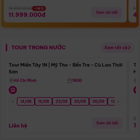
13.999.000đ
5.5
-14%
Xem chi tiết
11.999.000đ
4
TOUR TRONG NƯỚC
Xem tất cả
Điểm nổi bật
Tour Miền Tây 1N | Mỹ Tho - Bến Tre - Cù Lao Thới
To
Sơn
Hu
Hồ Chí Minh
1N0Đ
14/08
16/08
23/08
30/08
06/09
13/09
20/0
Giá
Xem chi tiết
7
Liên hệ