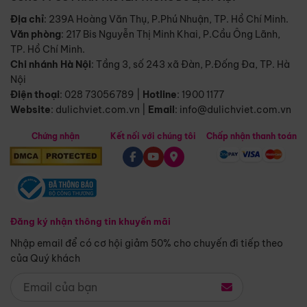
Địa chỉ
: 239A Hoàng Văn Thụ, P.Phú Nhuận, TP. Hồ Chí Minh.
Văn phòng
:
217 Bis Nguyễn Thị Minh Khai, P.Cầu Ông Lãnh,
TP. Hồ Chí Minh.
Chi nhánh Hà Nội
:
Tầng 3, số 243 xã Đàn, P.Đống Đa, TP. Hà
Nội
Điện thoại
:
028 73056789
|
Hotline
:
1900 1177
Website
:
dulichviet.com.vn
|
Email
:
info@dulichviet.com.vn
Chứng nhận
Kết nối với chúng tôi
Chấp nhận thanh toán
Đăng ký nhận thông tin khuyến mãi
Nhập email để có cơ hội giảm 50% cho chuyến đi tiếp theo
của Quý khách