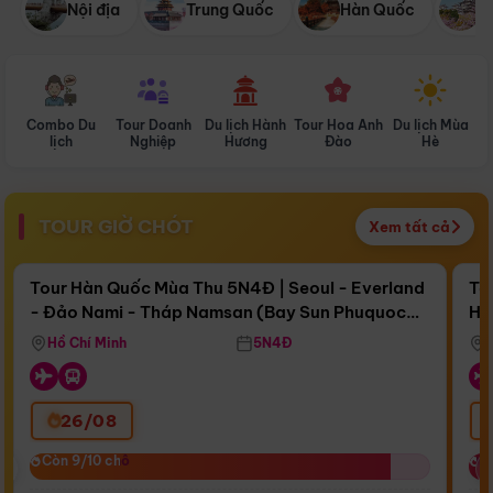
Nội địa
Trung Quốc
Hàn Quốc
N
Combo Du
Tour Doanh
Du lịch Hành
Tour Hoa Anh
Du lịch Mùa
D
lịch
Nghiệp
Hương
Đào
Hè
TOUR GIỜ CHÓT
Xem tất cả
Điểm nổi bật
Còn
17 ngày 07:02:05
Cò
Tour Hàn Quốc Mùa Thu 5N4Đ | Seoul - Everland
To
- Đảo Nami - Tháp Namsan (Bay Sun Phuquoc
Hò
Bay Sun Phuquoc Airways
Tặ
Airways)
Aq
Hồ Chí Minh
5N4Đ
26/08
‹
Còn 9/10 chỗ
Còn 9/10 chỗ
C
C