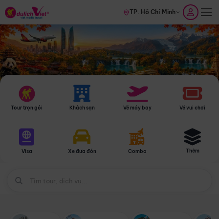
TP. Hồ Chí Minh
Tour trọn gói
Khách sạn
Vé máy bay
Vé vui chơi
Thêm
Visa
Xe đưa đón
Combo