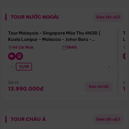
TOUR NƯỚC NGOÀI
Xem tất cả
Điểm nổi bật
Tour Malaysia - Singapore Mùa Thu 4N3Đ |
To
Kuala Lumpur - Malacca - Johor Baru -
Lử
Singapore
Hồ Chí Minh
5N4Đ
13/08
Giá từ:
Giá
Xem chi tiết
13.990.000đ
1
TOUR CHÂU Á
Xem tất cả
Điểm nổi bật