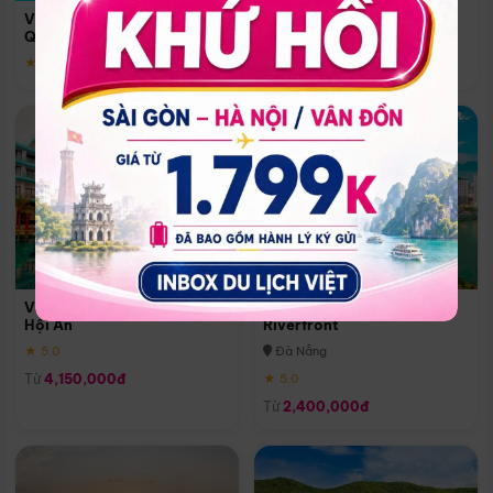
Quoc
Vinpearl Resort & Spa Phu
Phú Quốc
Quoc
★ 5.0
★ 5.0
Vinpearl Resort & Golf Nam
Melia Vinpearl Danang
Hội An
Riverfront
★ 5.0
Đà Nẵng
Từ
4,150,000đ
★ 5.0
Từ
2,400,000đ