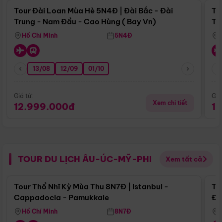
Tour Đài Loan Mùa Hè 5N4Đ | Đài Bắc - Đài
To
Trung - Nam Đầu - Cao Hùng ( Bay Vn)
Tr
Hồ Chí Minh
5N4Đ
13/08
12/09
01/10
Giá từ:
Giá
Xem chi tiết
12.999.000đ
1
TOUR DU LỊCH ÂU-ÚC-MỸ-PHI
Xem tất cả
Điểm nổi bật
Tour Thổ Nhĩ Kỳ Mùa Thu 8N7Đ | Istanbul -
To
Cappadocia - Pamukkale
Đế
Hồ Chí Minh
8N7Đ